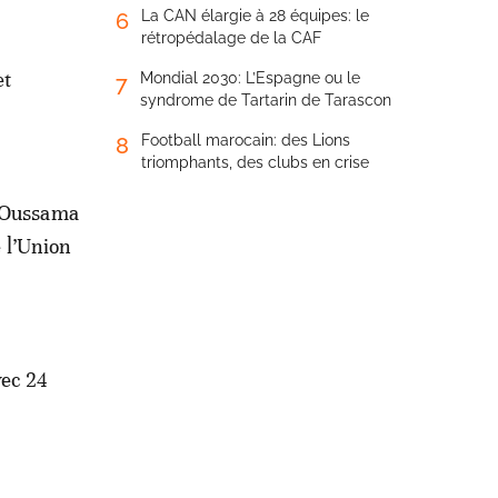
La CAN élargie à 28 équipes: le
6
rétropédalage de la CAF
et
Mondial 2030: L’Espagne ou le
7
syndrome de Tartarin de Tarascon
Football marocain: des Lions
8
triomphants, des clubs en crise
e Oussama
 l’Union
vec 24