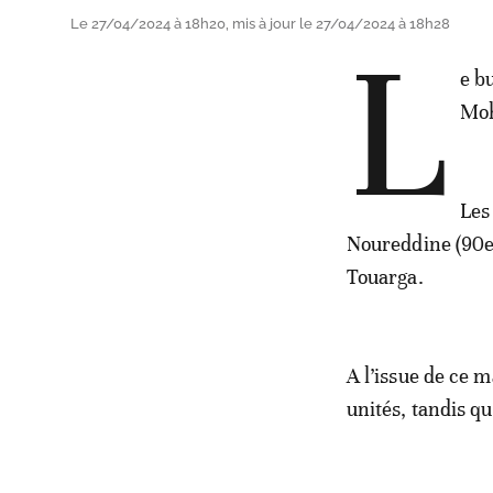
Le 27/04/2024 à 18h20, mis à jour le 27/04/2024 à 18h28
L
e b
Moh
Les
Noureddine (90e
Touarga.
A l’issue de ce 
unités, tandis qu