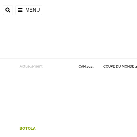
MENU
 Monde
Actuellement
CAN 2025
COUPE DU MONDE 2
ons de la CAF
frique
ons de l'UEFA
BOTOLA