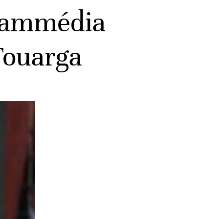
ohammédia
 Touarga