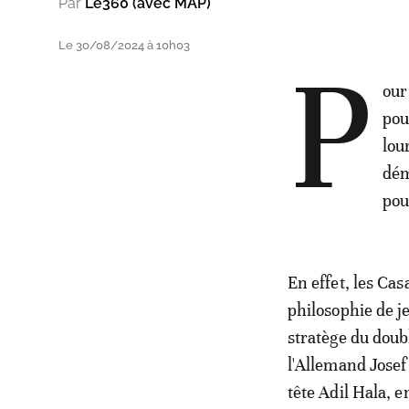
Par
Le360 (avec MAP)
Le 30/08/2024 à 10h03
P
our
pou
lou
dém
pou
En effet, les Cas
philosophie de j
stratège du doubl
l'Allemand Josef
tête Adil Hala, e