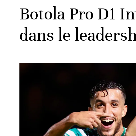
Botola Pro D1 I
dans le leadersh
ats