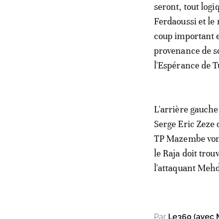
seront, tout log
Ferdaoussi et le
coup important 
provenance de so
l'Espérance de 
L'arrière gauche
Serge Eric Zeze 
TP Mazembe vont
le Raja doit tro
l'attaquant Mehd
Par
Le360 (avec 