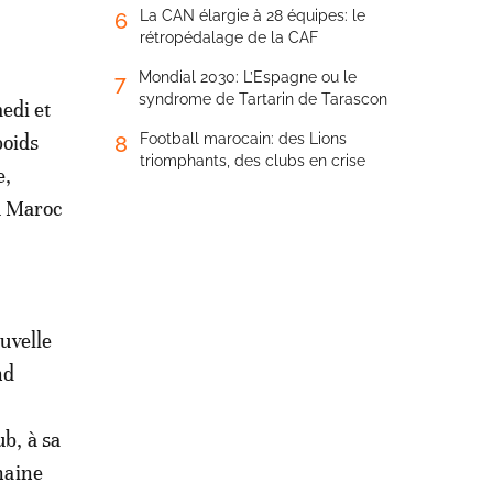
La CAN élargie à 28 équipes: le
6
rétropédalage de la CAF
Mondial 2030: L’Espagne ou le
7
syndrome de Tartarin de Tarascon
edi et
poids
Football marocain: des Lions
8
triomphants, des clubs en crise
e,
u Maroc
ouvelle
nd
:
b, à sa
chaine