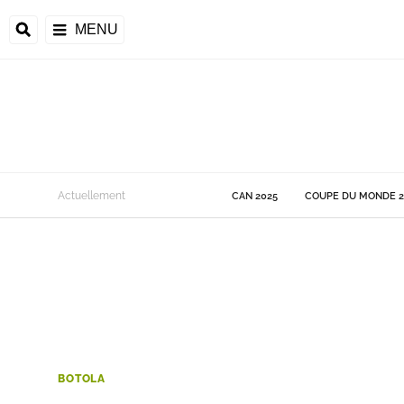
MENU
 Monde
Actuellement
CAN 2025
COUPE DU MONDE 2
ons de la CAF
frique
ons de l'UEFA
BOTOLA