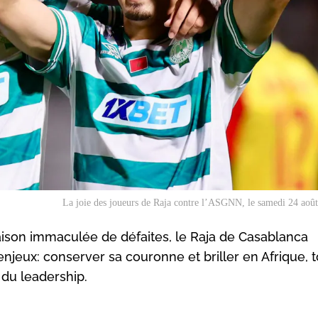
La joie des joueurs de Raja contre l’ASGNN, le samedi 24 aoû
ison immaculée de défaites, le Raja de Casablanca
jeux: conserver sa couronne et briller en Afrique, t
du leadership.