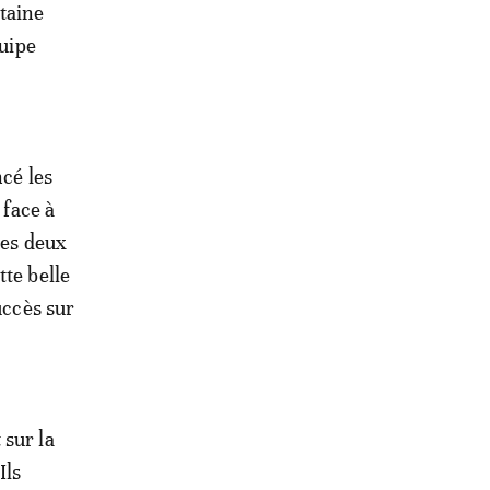
taine
quipe
ncé les
 face à
des deux
tte belle
uccès sur
 sur la
Ils