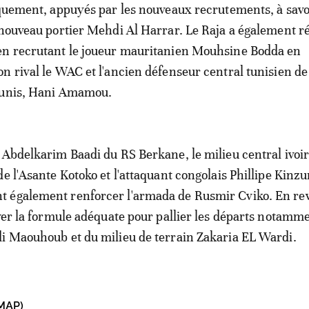
iquement, appuyés par les nouveaux recrutements, à savoi
 nouveau portier Mehdi Al Harrar. Le Raja a également ré
en recrutant le joueur mauritanien Mouhsine Bodda en
n rival le WAC et l'ancien défenseur central tunisien de
Tunis, Hani Amamou.
 Abdelkarim Baadi du RS Berkane, le milieu central ivoi
de l'Asante Kotoko et l'attaquant congolais Phillipe Kinz
 également renforcer l'armada de Rusmir Cviko. En re
uver la formule adéquate pour pallier les départs notamm
i Maouhoub et du milieu de terrain Zakaria EL Wardi.​
MAP)