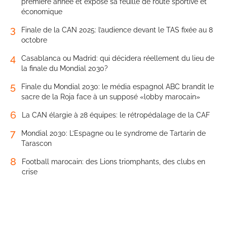
première année et expose sa feuille de route sportive et
économique
3
Finale de la CAN 2025: l’audience devant le TAS fixée au 8
octobre
4
Casablanca ou Madrid: qui décidera réellement du lieu de
la finale du Mondial 2030?
5
Finale du Mondial 2030: le média espagnol ABC brandit le
sacre de la Roja face à un supposé «lobby marocain»
6
La CAN élargie à 28 équipes: le rétropédalage de la CAF
7
Mondial 2030: L’Espagne ou le syndrome de Tartarin de
Tarascon
8
Football marocain: des Lions triomphants, des clubs en
crise