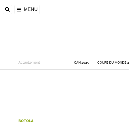
MENU
 Monde
Actuellement
CAN 2025
COUPE DU MONDE 2
ons de la CAF
frique
ons de l'UEFA
BOTOLA