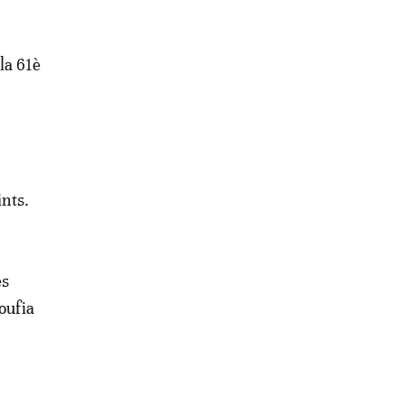
la 61è
ints.
es
oufia