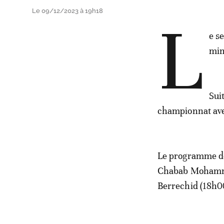
Le 09/12/2023 à 19h18
L
e s
min
Sui
championnat avec
Le programme de
Chabab Mohammed
Berrechid (18h0