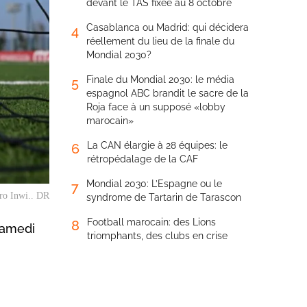
devant le TAS fixée au 8 octobre
Casablanca ou Madrid: qui décidera
4
réellement du lieu de la finale du
Mondial 2030?
Finale du Mondial 2030: le média
5
espagnol ABC brandit le sacre de la
Roja face à un supposé «lobby
marocain»
La CAN élargie à 28 équipes: le
6
rétropédalage de la CAF
Mondial 2030: L’Espagne ou le
7
Pro Inwi.. DR
syndrome de Tartarin de Tarascon
Football marocain: des Lions
8
samedi
triomphants, des clubs en crise