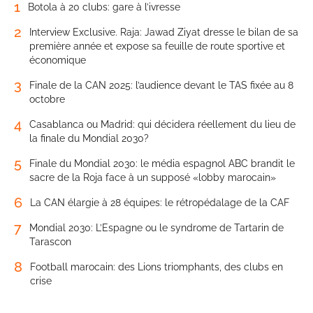
1
Botola à 20 clubs: gare à l’ivresse
2
Interview Exclusive. Raja: Jawad Ziyat dresse le bilan de sa
première année et expose sa feuille de route sportive et
économique
3
Finale de la CAN 2025: l’audience devant le TAS fixée au 8
octobre
4
Casablanca ou Madrid: qui décidera réellement du lieu de
la finale du Mondial 2030?
5
Finale du Mondial 2030: le média espagnol ABC brandit le
sacre de la Roja face à un supposé «lobby marocain»
6
La CAN élargie à 28 équipes: le rétropédalage de la CAF
7
Mondial 2030: L’Espagne ou le syndrome de Tartarin de
Tarascon
8
Football marocain: des Lions triomphants, des clubs en
crise