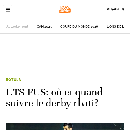
Français
▾
Actuellement
CAN 2025
COUPE DU MONDE 2026
LIONS DE L'AT
BOTOLA
UTS-FUS: où et quand
suivre le derby rbati?