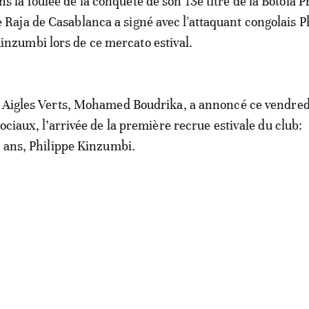
ns la foulée de la conquête de son 13e titre de la Botola P
e Raja de Casablanca a signé avec l'attaquant congolais P
inzumbi lors de ce mercato estival.
 Aigles Verts, Mohamed Boudrika, a annoncé ce vendredi
ociaux, l’arrivée de la première recrue estivale du club:
5 ans, Philippe Kinzumbi.