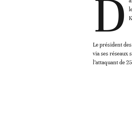
D
a
l
K
Le président des
via ses réseaux s
l’attaquant de 2