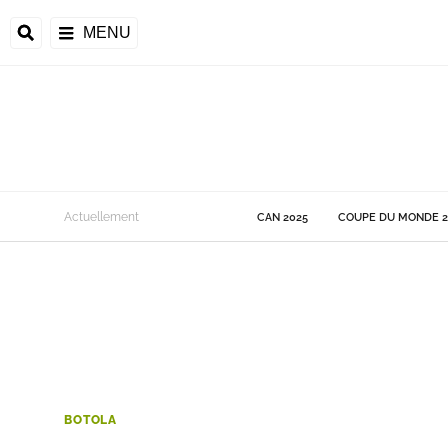
MENU
 Monde
Actuellement
CAN 2025
COUPE DU MONDE 2
ons de la CAF
frique
ons de l'UEFA
BOTOLA