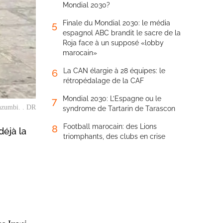
Mondial 2030?
Finale du Mondial 2030: le média
5
espagnol ABC brandit le sacre de la
Roja face à un supposé «lobby
marocain»
La CAN élargie à 28 équipes: le
6
rétropédalage de la CAF
Mondial 2030: L’Espagne ou le
7
nzumbi. . DR
syndrome de Tartarin de Tarascon
Football marocain: des Lions
8
éjà la
triomphants, des clubs en crise