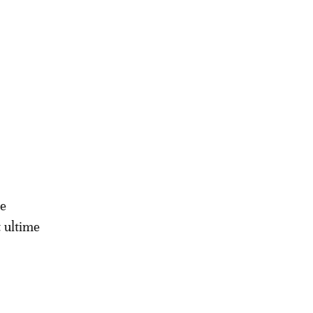
ce
t ultime