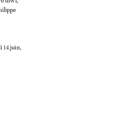
ro Inwi,
hilippe
 14 juin,