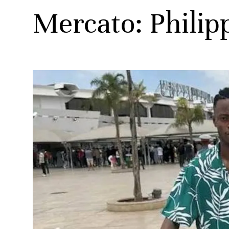
Mercato: Philip
ats