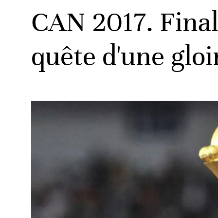
CAN 2017. Final
quête d'une glo
ats