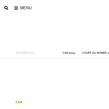
MENU
 Monde
Actuellement
CAN 2025
COUPE DU MONDE 2
ons de la CAF
frique
ons de l'UEFA
CAN