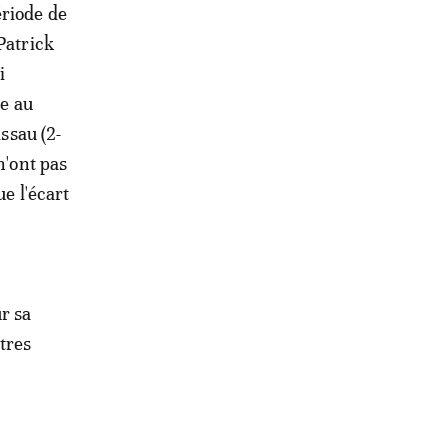
ériode de
Patrick
i
ée au
issau (2-
n'ont pas
e l'écart
r sa
tres