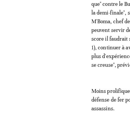
que" contre le B
la demi-finale",
M'Boma, chef de 
peuvent servir de
score il faudrait
1), continuer à a
plus d'expérience
se creuse", prévie
Moins prolifique
défense de fer p
assassins.