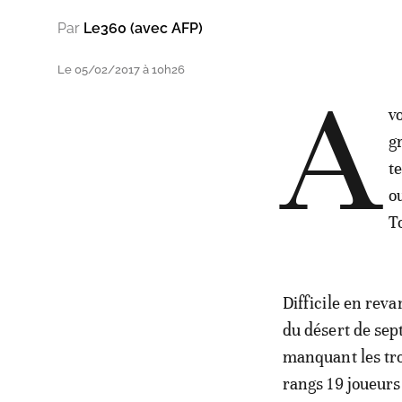
Par
Le360 (avec AFP)
Le 05/02/2017 à 10h26
A
v
gr
t
o
To
Difficile en rev
du désert de sep
manquant les tro
rangs 19 joueurs