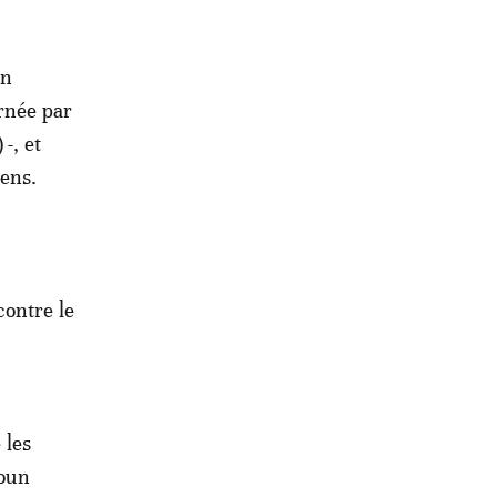
en
arnée par
-, et
éens.
contre le
 les
roun