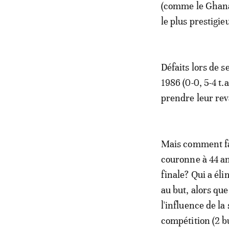
(comme le Ghana,
le plus prestigie
Défaits lors de s
1986 (0-0, 5-4 t.
prendre leur rev
Mais comment fa
couronne à 44 an
finale? Qui a éli
au but, alors qu
l'influence de l
compétition (2 b