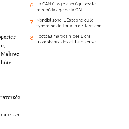
La CAN élargie à 28 équipes: le
6
rétropédalage de la CAF
Mondial 2030: L’Espagne ou le
7
syndrome de Tartarin de Tarascon
pporter
Football marocain: des Lions
8
triomphants, des clubs en crise
re,
ad Mahrez,
-hôte.
traversée
 dans ses