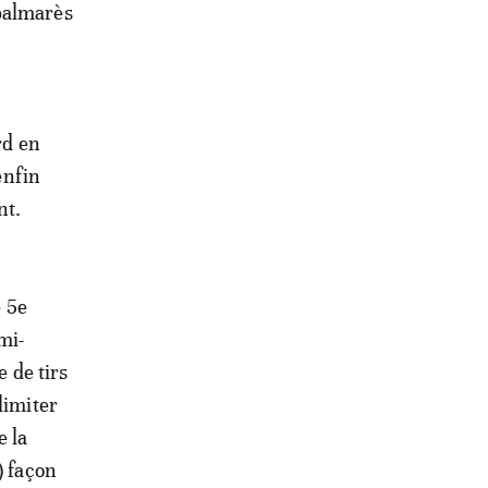
 palmarès
rd en
enfin
nt.
 5e
mi-
e de tirs
limiter
e la
) façon