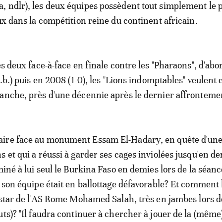
 ndlr), les deux équipes possèdent tout simplement le
ux dans la compétition reine du continent africain.
es deux face-à-face en finale contre les "Pharaons", d'abo
a.b.) puis en 2008 (1-0), les "Lions indomptables" veulent 
anche, près d'une décennie après le dernier affronteme
ire face au monument Essam El-Hadary, en quête d'une
s et qui a réussi à garder ses cages inviolées jusqu'en de
miné à lui seul le Burkina Faso en demies lors de la séanc
e son équipe était en ballottage défavorable? Et comment 
a star de l'AS Rome Mohamed Salah, très en jambes lors d
uts)? "Il faudra continuer à chercher à jouer de la (même