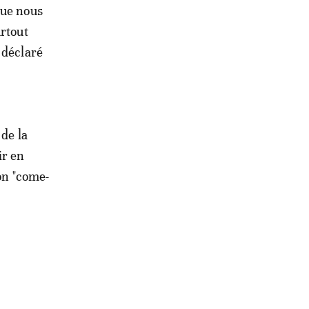
que nous
urtout
 déclaré
 de la
ir en
son "come-