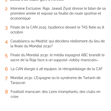
2
Interview Exclusive. Raja: Jawad Ziyat dresse le bilan de sa
première année et expose sa feuille de route sportive et
économique
3
Finale de la CAN 2025: l’audience devant le TAS fixée au 8
octobre
4
Casablanca ou Madrid: qui décidera réellement du lieu de
la finale du Mondial 2030?
5
Finale du Mondial 2030: le média espagnol ABC brandit le
sacre de la Roja face à un supposé «lobby marocain»
6
La CAN élargie à 28 équipes: le rétropédalage de la CAF
7
Mondial 2030: L’Espagne ou le syndrome de Tartarin de
Tarascon
8
Football marocain: des Lions triomphants, des clubs en
crise