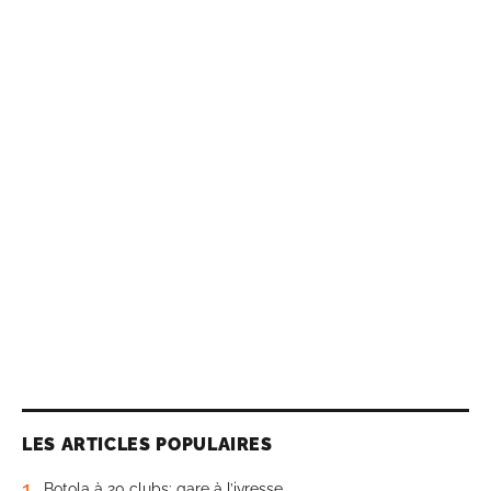
LES ARTICLES POPULAIRES
1
Botola à 20 clubs: gare à l’ivresse