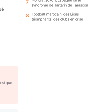
Mondial 2030: L’Espagne ou le
7
syndrome de Tartarin de Tarascon
ré
Football marocain: des Lions
8
triomphants, des clubs en crise
insi que