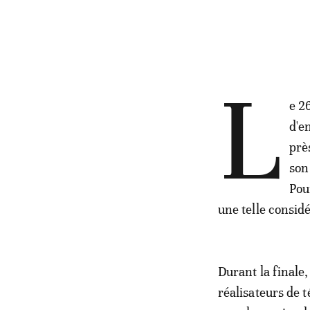
L
e 2
d'e
prè
son
Pou
une telle considé
Durant la finale,
réalisateurs de t