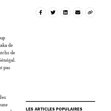
oup
saka de
atchs de
 Sénégal.
nt pas
 des
ibune
LES ARTICLES POPULAIRES