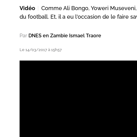
Vidéo
Comme Ali Bongo, Yoweri Museveni, M
du football. Et, il a eu l'occasion de le fai
Par
DNES en Zambie Ismael Traore
ats
Le 14/03/2017 à 15h57