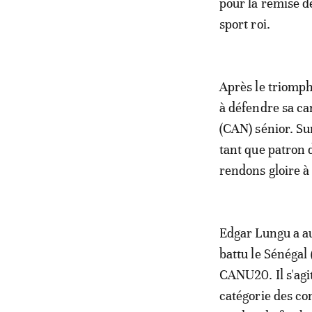
pour la remise d
sport roi.
Après le triomph
à défendre sa ca
(CAN) sénior. Sur
tant que patron 
rendons gloire à D
Edgar Lungu a au
battu le Sénégal 
CANU20. Il s'agi
catégorie des com