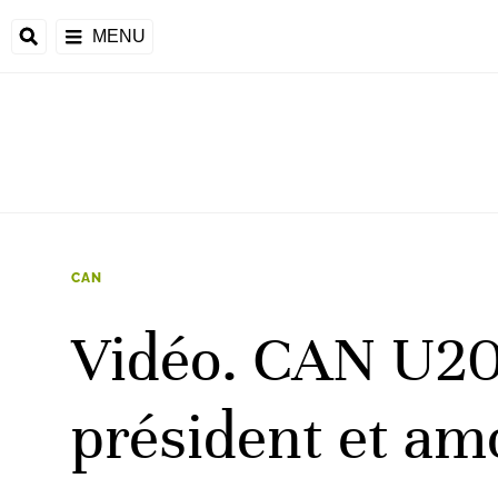
MENU
 Monde
ons de la CAF
frique
CAN
Vidéo. CAN U20
ons de l'UEFA
président et am