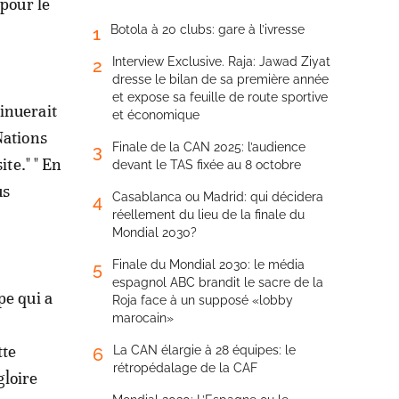
 pour le
Botola à 20 clubs: gare à l’ivresse
1
Interview Exclusive. Raja: Jawad Ziyat
2
dresse le bilan de sa première année
et expose sa feuille de route sportive
inuerait
et économique
Nations
Finale de la CAN 2025: l’audience
3
ite." " En
devant le TAS fixée au 8 octobre
us
Casablanca ou Madrid: qui décidera
4
réellement du lieu de la finale du
Mondial 2030?
Finale du Mondial 2030: le média
5
espagnol ABC brandit le sacre de la
pe qui a
Roja face à un supposé «lobby
marocain»
tte
La CAN élargie à 28 équipes: le
6
rétropédalage de la CAF
gloire