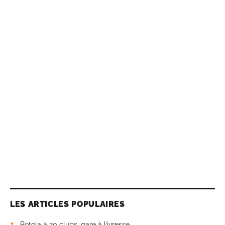
LES ARTICLES POPULAIRES
1
Botola à 20 clubs: gare à l’ivresse