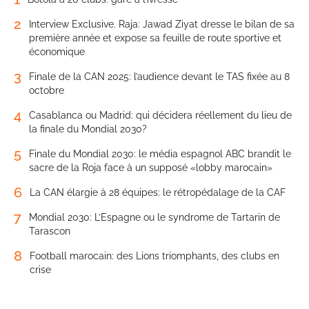
2
Interview Exclusive. Raja: Jawad Ziyat dresse le bilan de sa
première année et expose sa feuille de route sportive et
économique
3
Finale de la CAN 2025: l’audience devant le TAS fixée au 8
octobre
4
Casablanca ou Madrid: qui décidera réellement du lieu de
la finale du Mondial 2030?
5
Finale du Mondial 2030: le média espagnol ABC brandit le
sacre de la Roja face à un supposé «lobby marocain»
6
La CAN élargie à 28 équipes: le rétropédalage de la CAF
7
Mondial 2030: L’Espagne ou le syndrome de Tartarin de
Tarascon
8
Football marocain: des Lions triomphants, des clubs en
crise