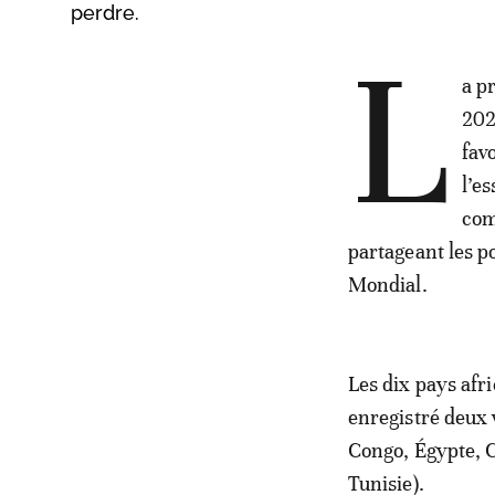
perdre.
L
a p
202
fav
l’e
com
partageant les p
Mondial.
Les dix pays afr
enregistré deux 
Congo, Égypte, C
Tunisie).