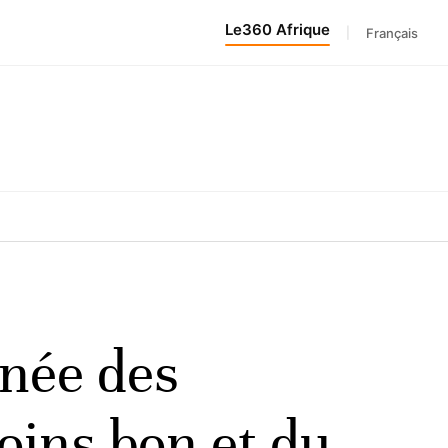
Le360 Afrique
|
Français
rnée des
oins bon et du