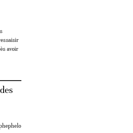
es
ressaisir
rès avoir
 des
 Sphephelo