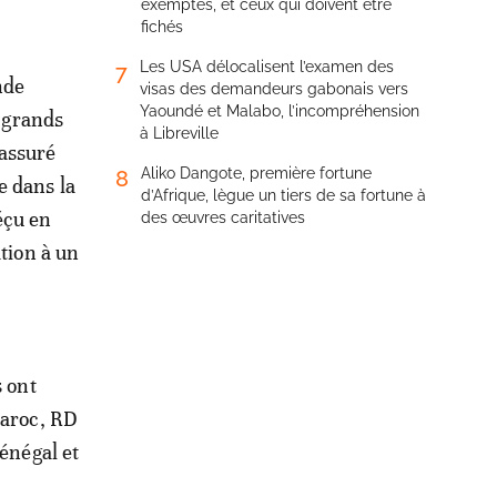
exemptés, et ceux qui doivent être
fichés
Les USA délocalisent l’examen des
7
nde
visas des demandeurs gabonais vers
Yaoundé et Malabo, l’incompréhension
s grands
à Libreville
 assuré
Aliko Dangote, première fortune
8
e dans la
d’Afrique, lègue un tiers de sa fortune à
éçu en
des œuvres caritatives
ation à un
s ont
Maroc, RD
Sénégal et