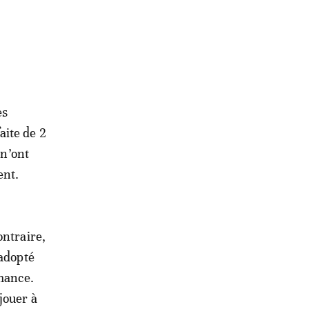
es
aite de 2
 n’ont
ent.
ontraire,
 adopté
rmance.
jouer à