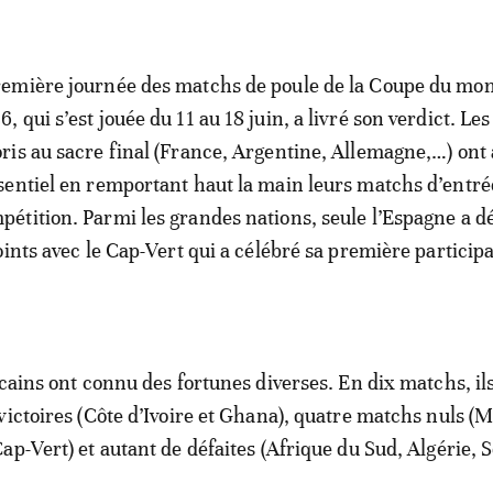
remière journée des matchs de poule de la Coupe du mo
6, qui s’est jouée du 11 au 18 juin, a livré son verdict. Le
oris au sacre final (France, Argentine, Allemagne,…) ont
ssentiel en remportant haut la main leurs matchs d’entré
pétition. Parmi les grandes nations, seule l’Espagne a d
oints avec le Cap-Vert qui a célébré sa première particip
icains ont connu des fortunes diverses. En dix matchs, il
victoires (Côte d’Ivoire et Ghana), quatre matchs nuls (
ap-Vert) et autant de défaites (Afrique du Sud, Algérie, 