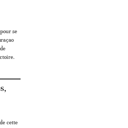
,
 pour se
Curaçao
 de
ctoire.
s,
 de cette