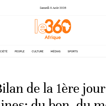
Samedi
8
Août
2026
CIÉTÉ
PEOPLE
CULTURE
MÉDIAS
SPORTS
ilan de la 1ère jou
aines: du bon, du m