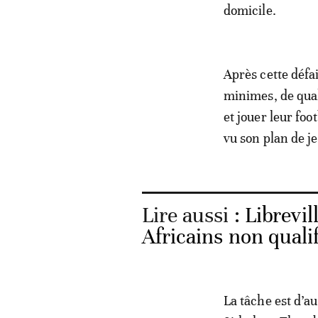
domicile.
Après cette défa
minimes, de quali
et jouer leur foo
vu son plan de j
Lire aussi :
Librevil
Africains non quali
La tâche est d’au