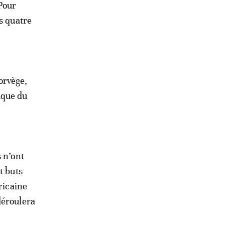
Pour
s quatre
orvège,
ique du
 n’ont
t buts
ricaine
déroulera