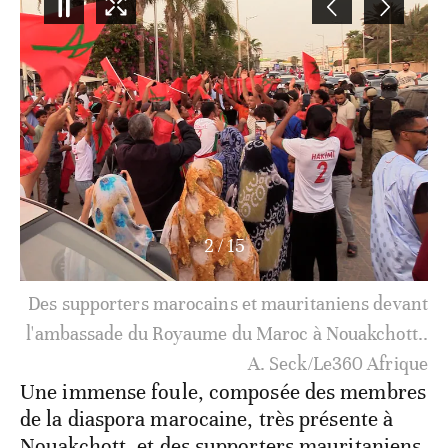
3
/
15
L'ambassadeur du Maroc en Mauritanie, Hamid
Chabar, a accueilli les supporters marocains et
mauritaniens devant les portes de l'ambassade du
Royaume du Maroc à Nouakchott.. A. Seck/Le360
Afrique