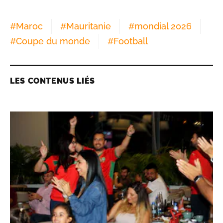
#
Maroc
#
Mauritanie
#
mondial 2026
#
Coupe du monde
#
Football
LES CONTENUS LIÉS