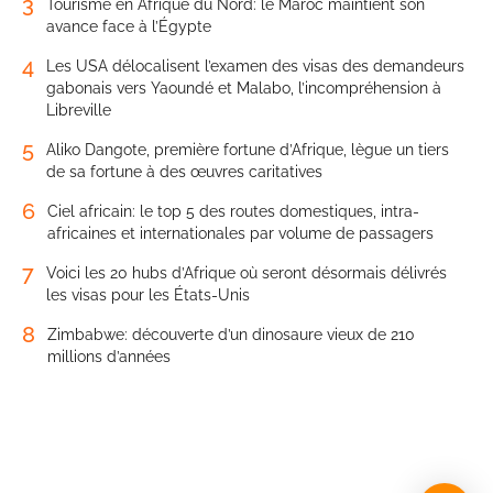
2
Système d’entrée/sortie (EES) Schengen: les voyageurs
africains exemptés, et ceux qui doivent être fichés
3
Tourisme en Afrique du Nord: le Maroc maintient son
avance face à l’Égypte
4
Les USA délocalisent l’examen des visas des demandeurs
gabonais vers Yaoundé et Malabo, l’incompréhension à
Libreville
5
Aliko Dangote, première fortune d’Afrique, lègue un tiers
de sa fortune à des œuvres caritatives
6
Ciel africain: le top 5 des routes domestiques, intra-
africaines et internationales par volume de passagers
7
Voici les 20 hubs d’Afrique où seront désormais délivrés
les visas pour les États-Unis
8
Zimbabwe: découverte d’un dinosaure vieux de 210
millions d’années