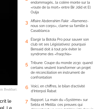
endommagés… la colère monte sur la
«route de la mort» entre Bir Jdid et El
Oulja
Affaire Abderrahim Fakir: «Ramenez-
3
nous son corps», clame sa famille à
Casablanca
Élargir la Botola Pro pour sauver son
4
club (et ses Législatives): pourquoi
Bensaïd doit à tout prix éviter le
syndrome des «fraqchia»
Tribune. Coupe du monde 2030: quand
5
certains veulent transformer un projet
de réconciliation en instrument de
confrontation
Voici, en chiffres, le bilan d’activité
6
im Boukhari.
d’Interpol Rabat
Rapport. La main du «Système» sur
7
rit le
Sebta et Melilla: ces preuves qui
al. Le