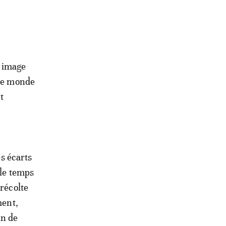
e image
 le monde
t
es écarts
 le temps
 récolte
ment,
in de