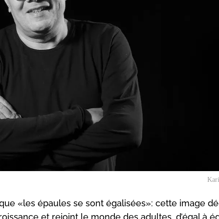
Kar
t que «les épaules se sont égalisées»: cette image déc
issance et rejoint le monde des adultes, d’égal à ég