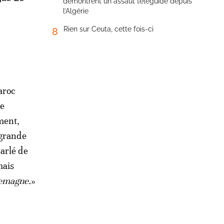
démontrent un assaut téléguidé depuis
l’Algérie
Rien sur Ceuta, cette fois-ci
8
aroc
re
ment,
 grande
arlé de
mais
llemagne.
»