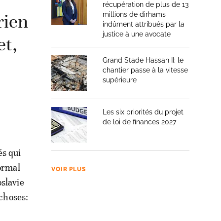
récupération de plus de 13
rien
millions de dirhams
indûment attribués par la
justice à une avocate
et,
Grand Stade Hassan II: le
chantier passe à la vitesse
supérieure
Les six priorités du projet
de loi de finances 2027
és qui
normal
VOIR PLUS
oslavie
 choses: