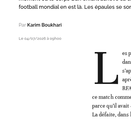
football mondial en est là. Les épaules se so
Par
Karim Boukhari
Le 04/07/2026 à 09h00
L
es 
dan
s’a
apr
RFA
ce match comme 
parce qu’il avait 
La défaite, dans