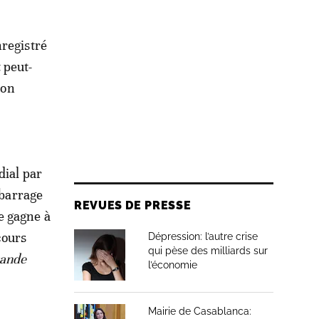
nregistré
 peut-
 on
dial par
 barrage
REVUES DE PRESSE
e gagne à
cours
Dépression: l’autre crise
qui pèse des milliards sur
rande
l’économie
Mairie de Casablanca: