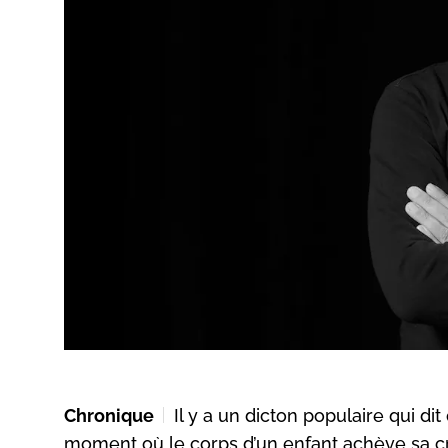
Chronique
Il y a un dicton populaire qui di
moment où le corps d’un enfant achève sa cro