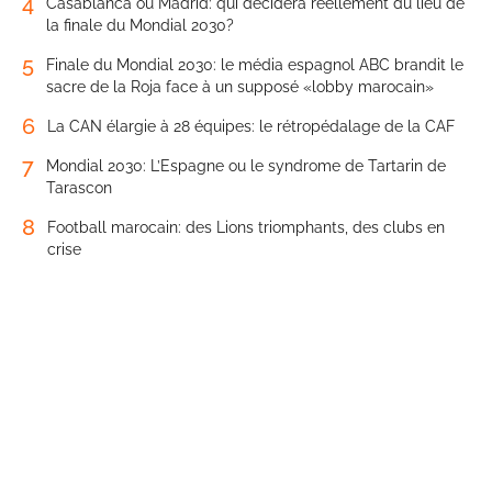
4
Casablanca ou Madrid: qui décidera réellement du lieu de
la finale du Mondial 2030?
5
Finale du Mondial 2030: le média espagnol ABC brandit le
sacre de la Roja face à un supposé «lobby marocain»
6
La CAN élargie à 28 équipes: le rétropédalage de la CAF
7
Mondial 2030: L’Espagne ou le syndrome de Tartarin de
Tarascon
8
Football marocain: des Lions triomphants, des clubs en
crise