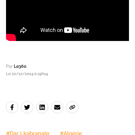
Par
Le360
Le 22/12/2024 à 19h14
#
Dar Lkabranate
#
Algérie