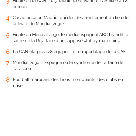
3
Finale de la CAN 2025: l’audience devant le TAS fixée au 8
octobre
4
Casablanca ou Madrid: qui décidera réellement du lieu de
la finale du Mondial 2030?
5
Finale du Mondial 2030: le média espagnol ABC brandit le
sacre de la Roja face à un supposé «lobby marocain»
6
La CAN élargie à 28 équipes: le rétropédalage de la CAF
7
Mondial 2030: L’Espagne ou le syndrome de Tartarin de
Tarascon
8
Football marocain: des Lions triomphants, des clubs en
crise