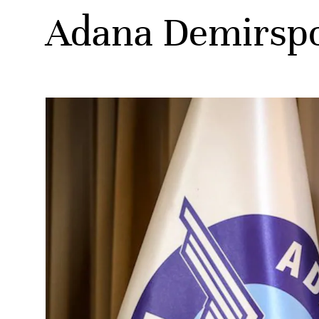
Adana Demirspor
ats