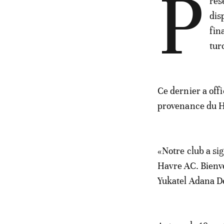
P
rés
dis
fin
tur
Ce dernier a offi
provenance du 
«Notre club a sig
Havre AC. Bienve
Yukatel Adana De