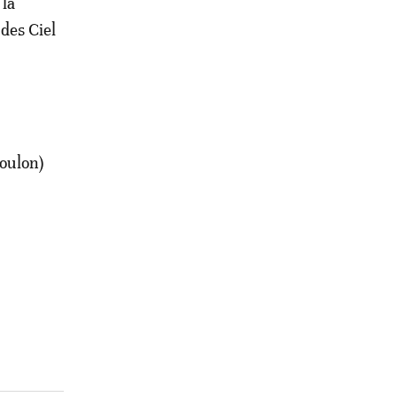
 la
 des Ciel
Toulon)
.