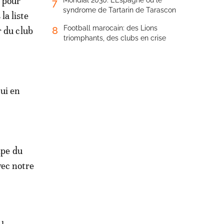
s pour
Mondial 2030: L’Espagne ou le
7
syndrome de Tartarin de Tarascon
la liste
Football marocain: des Lions
8
r du club
triomphants, des clubs en crise
oui en
ipe du
vec notre