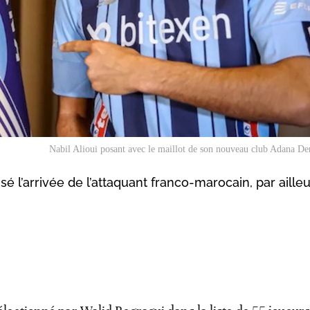
Nabil Alioui posant avec le maillot de son nouveau club Adana D
isé l’arrivée de l’attaquant franco-marocain, par aille