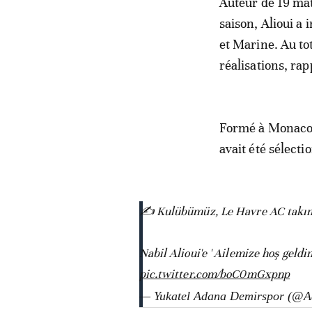
Auteur de 19 mat
saison, Alioui a 
et Marine. Au to
réalisations, rap
Formé à Monaco, l
avait été sélect
✍️ Kulübümüz, Le Havre AC takımın
Nabil Alioui'e ' Ailemize hoş geld
pic.twitter.com/boC0mGxpnp
— Yukatel Adana Demirspor (@