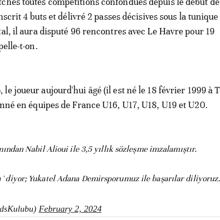
ches toutes compétitions confondues depuis le début de
inscrit 4 buts et délivré 2 passes décisives sous la tunique
tal, il aura disputé 96 rencontres avec Le Havre pour 19
pelle-t-on.
e joueur aujourd'hui âgé (il est né le 18 février 1999 à 
ionné en équipes de France U16, U17, U18, U19 et U20.
dan Nabil Alioui ile 3,5 yıllık sözleşme imzalamıştır.
in ' diyor; Yukatel Adana Demirsporumuz ile başarılar diliyoruz
AdsKulubu)
February 2, 2024