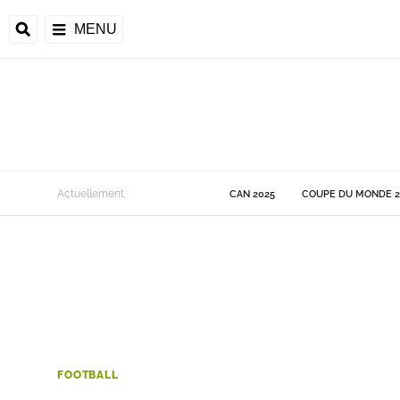
MENU
 Monde
Actuellement
CAN 2025
COUPE DU MONDE 2
ons de la CAF
frique
ons de l'UEFA
FOOTBALL