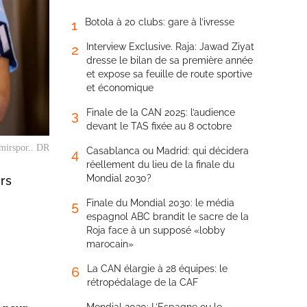
Botola à 20 clubs: gare à l’ivresse
1
Interview Exclusive. Raja: Jawad Ziyat
2
dresse le bilan de sa première année
et expose sa feuille de route sportive
et économique
Finale de la CAN 2025: l’audience
3
devant le TAS fixée au 8 octobre
emirspor.. DR
Casablanca ou Madrid: qui décidera
4
réellement du lieu de la finale du
Mondial 2030?
urs
Finale du Mondial 2030: le média
5
espagnol ABC brandit le sacre de la
Roja face à un supposé «lobby
marocain»
La CAN élargie à 28 équipes: le
6
rétropédalage de la CAF