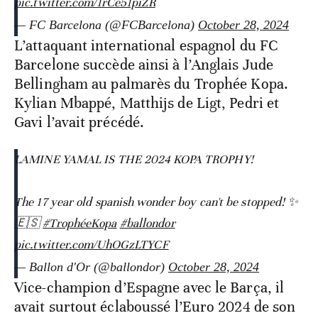
pic.twitter.com/1rCe51piZR
— FC Barcelona (@FCBarcelona)
October 28, 2024
L’attaquant international espagnol du FC
Barcelone succède ainsi à l’Anglais Jude
Bellingham au palmarès du Trophée Kopa.
Kylian Mbappé, Matthijs de Ligt, Pedri et
Gavi l’avait précédé.
LAMINE YAMAL IS THE 2024 KOPA TROPHY!
The 17 year old spanish wonder boy can't be stopped! ✨
🇪🇸
#TrophéeKopa
#ballondor
pic.twitter.com/UhOGzLTYCF
— Ballon d'Or (@ballondor)
October 28, 2024
Vice-champion d’Espagne avec le Barça, il
avait surtout éclaboussé l’Euro 2024 de son