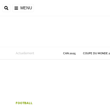
MENU
 Monde
Actuellement
CAN 2025
COUPE DU MONDE 2
ons de la CAF
frique
ons de l'UEFA
FOOTBALL