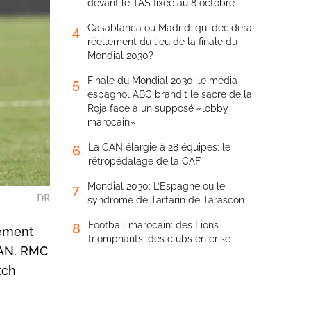
devant le TAS fixée au 8 octobre
Casablanca ou Madrid: qui décidera
4
réellement du lieu de la finale du
Mondial 2030?
Finale du Mondial 2030: le média
5
espagnol ABC brandit le sacre de la
Roja face à un supposé «lobby
marocain»
La CAN élargie à 28 équipes: le
6
rétropédalage de la CAF
Mondial 2030: L’Espagne ou le
7
DR
syndrome de Tartarin de Tarascon
Football marocain: des Lions
8
tement
triomphants, des clubs en crise
 CAN. RMC
tch