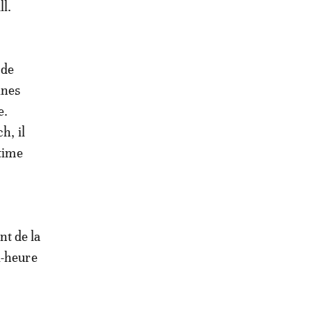
l.
 de
ines
e.
h, il
ctime
nt de la
i-heure