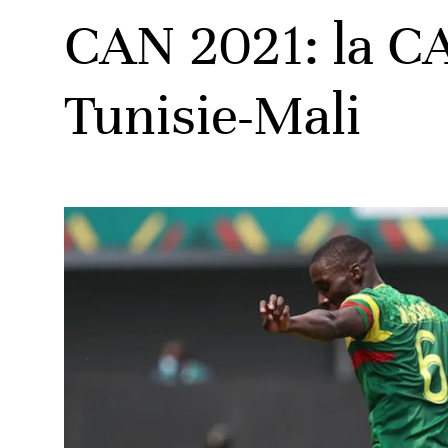
CAN 2021: la CAF
Tunisie-Mali
ats