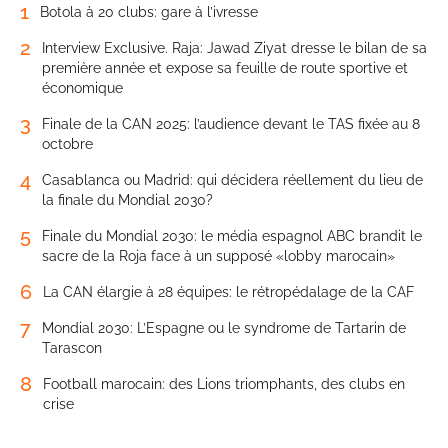
1
Botola à 20 clubs: gare à l’ivresse
2
Interview Exclusive. Raja: Jawad Ziyat dresse le bilan de sa
première année et expose sa feuille de route sportive et
économique
3
Finale de la CAN 2025: l’audience devant le TAS fixée au 8
octobre
4
Casablanca ou Madrid: qui décidera réellement du lieu de
la finale du Mondial 2030?
5
Finale du Mondial 2030: le média espagnol ABC brandit le
sacre de la Roja face à un supposé «lobby marocain»
6
La CAN élargie à 28 équipes: le rétropédalage de la CAF
7
Mondial 2030: L’Espagne ou le syndrome de Tartarin de
Tarascon
8
Football marocain: des Lions triomphants, des clubs en
crise