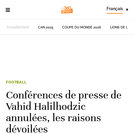
Français
▾
Actuellement
CAN 2025
COUPE DU MONDE 2026
LIONS DE L'AT
FOOTBALL
Conférences de presse de
Vahid Halilhodzic
annulées, les raisons
dévoilées