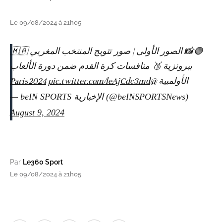
Le 09/08/2024 à 21h05
🟣📸 الصور الأولى | صور تتويج المنتخب المغربي 🇲🇦
ببرونزية 🥉 منافسات كرة القدم ضمن دورة الألعاب
pic.twitter.com/leAjCdc3md
@Paris2024
الأولمبية
— beIN SPORTS الإخبارية (@beINSPORTSNews)
August 9, 2024
Par
Le360 Sport
Le 09/08/2024 à 21h05