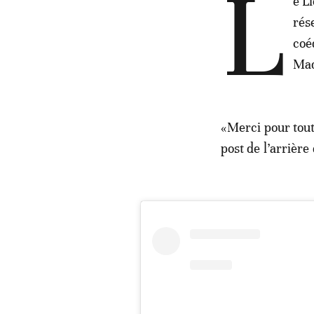
L
e L
rés
coé
Mad
«Merci pour tout
post de l’arrière