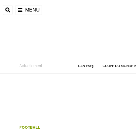
MENU
 Monde
Actuellement
CAN 2025
COUPE DU MONDE 2
ons de la CAF
frique
ons de l'UEFA
FOOTBALL