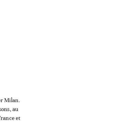
er Milan.
sons, au
France et