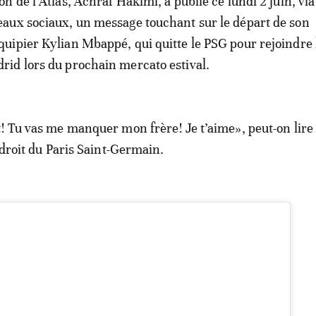
ion de l’Atlas, Achraf Hakimi, a publié ce lundi 2 juin, via
eaux sociaux, un message touchant sur le départ de son
quipier Kylian Mbappé, qui quitte le PSG pour rejoindre 
rid lors du prochain mercato estival.
! Tu vas me manquer mon frère! Je t’aime», peut-on lire
 droit du Paris Saint-Germain.