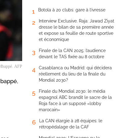
Botola à 20 clubs: gare à l’ivresse
1
Interview Exclusive. Raja: Jawad Ziyat
2
dresse le bilan de sa première année
et expose sa feuille de route sportive
et économique
Finale de la CAN 2025: l’audience
3
devant le TAS fixée au 8 octobre
 Mbappé. AFP
Casablanca ou Madrid: qui décidera
4
réellement du lieu de la finale du
Mondial 2030?
Mbappé,
Finale du Mondial 2030: le média
5
espagnol ABC brandit le sacre de la
Roja face à un supposé «lobby
marocain»
La CAN élargie à 28 équipes: le
6
rétropédalage de la CAF