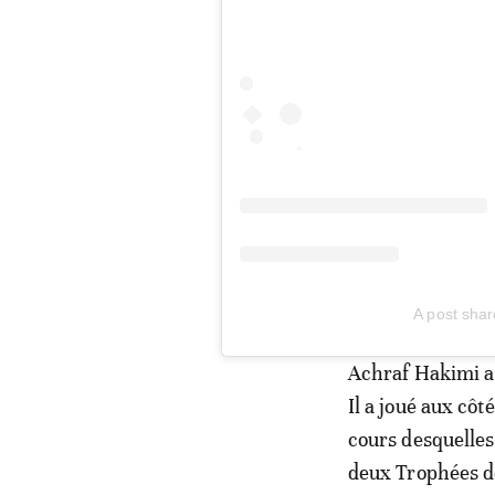
A post sha
Achraf Hakimi a 
Il a joué aux cô
cours desquelles
deux Trophées 