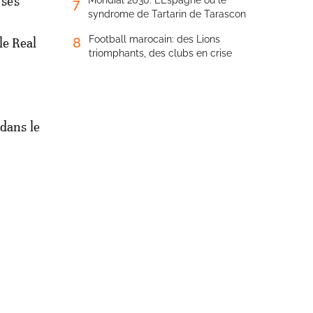
 ses
Mondial 2030: L’Espagne ou le
7
syndrome de Tartarin de Tarascon
Football marocain: des Lions
8
le Real
triomphants, des clubs en crise
 dans le