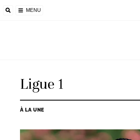
MENU
 Monde
ons de la CAF
frique
Ligue 1
ons de l'UEFA
À LA UNE