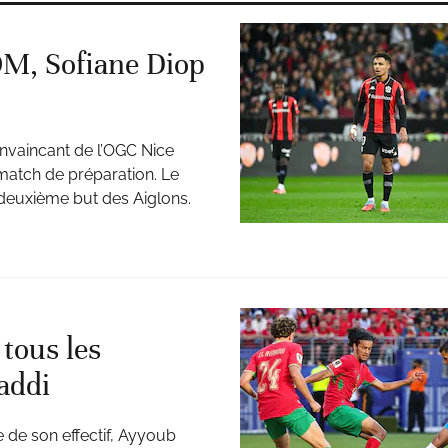
OM, Sofiane Diop
onvaincant de l’OGC Nice
 match de préparation. Le
le deuxième but des Aiglons.
 tous les
addi
 de son effectif, Ayyoub