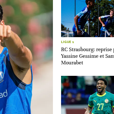
LIGUE 1
RC Strasbourg: reprise
Yassine Gessime et Sam
Mourabet