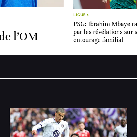
LIGUE 1
PSG: Ibrahim Mbaye ra
par les révélations sur 
 de l’OM
entourage familial