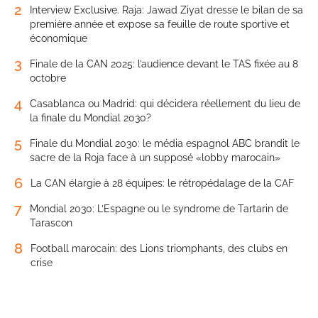
2
Interview Exclusive. Raja: Jawad Ziyat dresse le bilan de sa
première année et expose sa feuille de route sportive et
économique
3
Finale de la CAN 2025: l’audience devant le TAS fixée au 8
octobre
4
Casablanca ou Madrid: qui décidera réellement du lieu de
la finale du Mondial 2030?
5
Finale du Mondial 2030: le média espagnol ABC brandit le
sacre de la Roja face à un supposé «lobby marocain»
6
La CAN élargie à 28 équipes: le rétropédalage de la CAF
7
Mondial 2030: L’Espagne ou le syndrome de Tartarin de
Tarascon
8
Football marocain: des Lions triomphants, des clubs en
crise