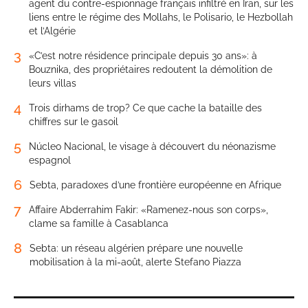
agent du contre-espionnage français infiltré en Iran, sur les
liens entre le régime des Mollahs, le Polisario, le Hezbollah
et l’Algérie
3
«C’est notre résidence principale depuis 30 ans»: à
Bouznika, des propriétaires redoutent la démolition de
leurs villas
4
Trois dirhams de trop? Ce que cache la bataille des
chiffres sur le gasoil
5
Núcleo Nacional, le visage à découvert du néonazisme
espagnol
6
Sebta, paradoxes d’une frontière européenne en Afrique
7
Affaire Abderrahim Fakir: «Ramenez-nous son corps»,
clame sa famille à Casablanca
8
Sebta: un réseau algérien prépare une nouvelle
mobilisation à la mi-août, alerte Stefano Piazza