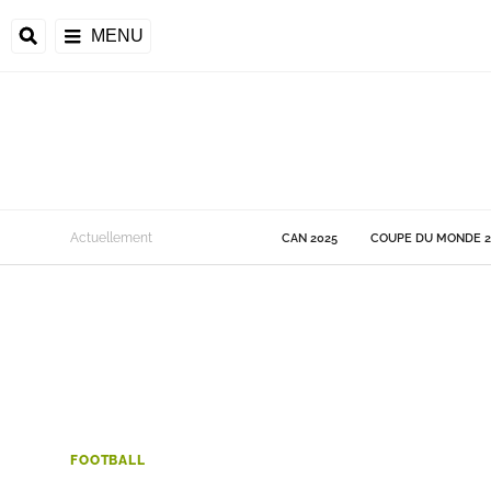
MENU
 Monde
Actuellement
CAN 2025
COUPE DU MONDE 2
ons de la CAF
frique
ons de l'UEFA
FOOTBALL