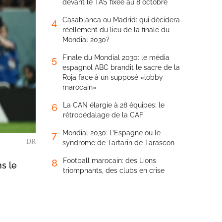
devant le TAS fixée au 8 octobre
Casablanca ou Madrid: qui décidera
4
réellement du lieu de la finale du
Mondial 2030?
Finale du Mondial 2030: le média
5
espagnol ABC brandit le sacre de la
Roja face à un supposé «lobby
marocain»
La CAN élargie à 28 équipes: le
6
rétropédalage de la CAF
Mondial 2030: L’Espagne ou le
7
DR
syndrome de Tartarin de Tarascon
Football marocain: des Lions
8
ns le
triomphants, des clubs en crise