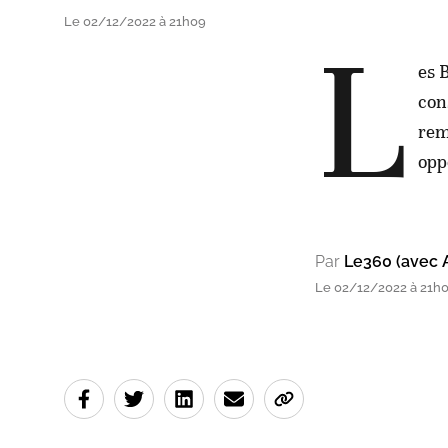
Le 02/12/2022 à 21h09
L
es 
con
rem
opp
Par
Le360 (avec 
Le 02/12/2022 à 21h