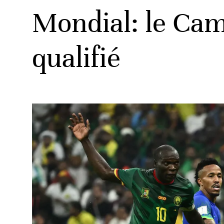
Mondial: le Came
qualifié
ats