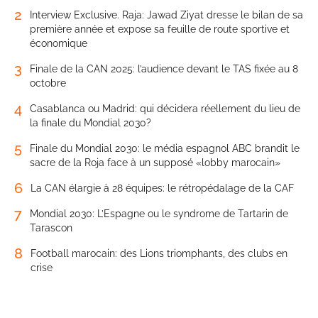
2
Interview Exclusive. Raja: Jawad Ziyat dresse le bilan de sa
première année et expose sa feuille de route sportive et
économique
3
Finale de la CAN 2025: l’audience devant le TAS fixée au 8
octobre
4
Casablanca ou Madrid: qui décidera réellement du lieu de
la finale du Mondial 2030?
5
Finale du Mondial 2030: le média espagnol ABC brandit le
sacre de la Roja face à un supposé «lobby marocain»
6
La CAN élargie à 28 équipes: le rétropédalage de la CAF
7
Mondial 2030: L’Espagne ou le syndrome de Tartarin de
Tarascon
8
Football marocain: des Lions triomphants, des clubs en
crise