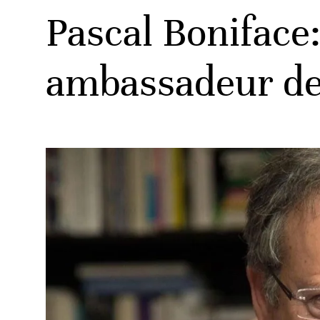
Pascal Boniface
ambassadeur de
ats