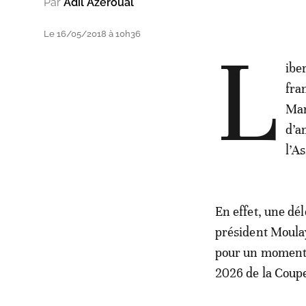
Par
Adil Azeroual
Le 16/05/2018 à 10h36
L
ibe
fra
Mar
d’a
l’A
En effet, une dé
président Moulay
pour un moment d
2026 de la Coup