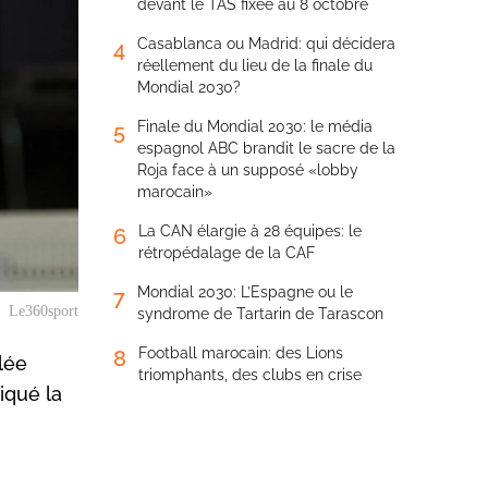
devant le TAS fixée au 8 octobre
Casablanca ou Madrid: qui décidera
4
réellement du lieu de la finale du
Mondial 2030?
Finale du Mondial 2030: le média
5
espagnol ABC brandit le sacre de la
Roja face à un supposé «lobby
marocain»
La CAN élargie à 28 équipes: le
6
rétropédalage de la CAF
Mondial 2030: L’Espagne ou le
7
Le360sport
syndrome de Tartarin de Tarascon
Football marocain: des Lions
8
lée
triomphants, des clubs en crise
iqué la