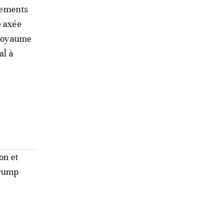
énements
é axée
e Royaume
al à
on et
Trump