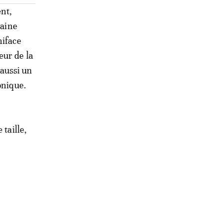
nt,
gaine
niface
eur de la
aussi un
onique.
taille,