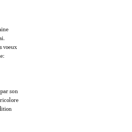
aine
ai.
rs voeux
e:
 par son
ricolore
ition