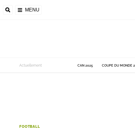
MENU
 Monde
Actuellement
CAN 2025
COUPE DU MONDE 2
ons de la CAF
frique
ons de l'UEFA
FOOTBALL