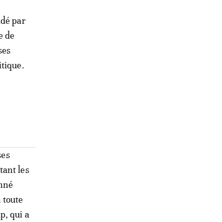
idé par
e de
ses
itique.
ses
tant les
onné
 toute
p, qui a