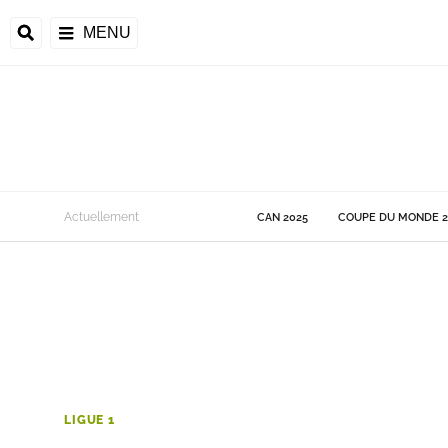
MENU
 Monde
Actuellement
CAN 2025
COUPE DU MONDE 2
ons de la CAF
frique
ons de l'UEFA
LIGUE 1