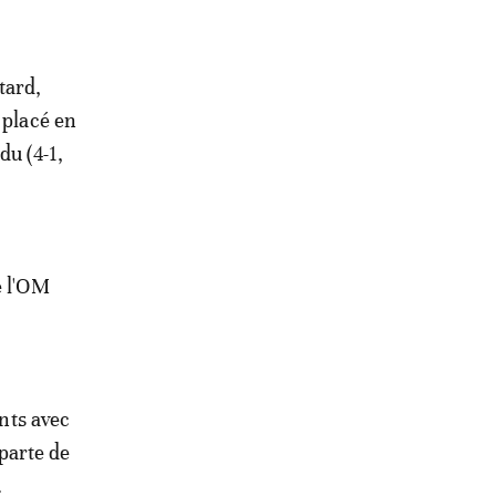
tard,
 placé en
du (4-1,
e l'OM
ints avec
eparte de
.