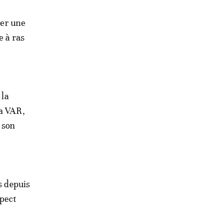
cer une
e à ras
 la
la VAR,
 son
s depuis
spect