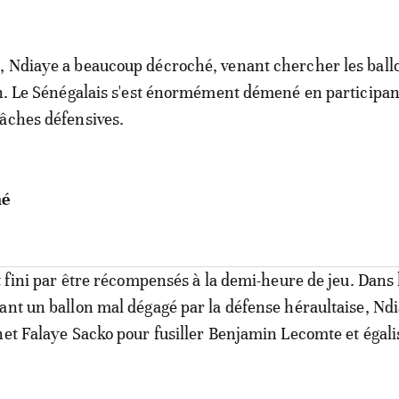
 Ndiaye a beaucoup décroché, venant chercher les ballo
in. Le Sénégalais s'est énormément démené en participan
âches défensives.
né
t fini par être récompensés à la demi-heure de jeu. Dans 
ant un ballon mal dégagé par la défense héraultaise, Nd
het Falaye Sacko pour fusiller Benjamin Lecomte et égalis