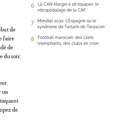
La CAN élargie à 28 équipes: le
6
rétropédalage de la CAF
Mondial 2030: L’Espagne ou le
7
syndrome de Tartarin de Tarascon
ébut de
e faire
Football marocain: des Lions
8
triomphants, des clubs en crise
idé de
 du soir.
ent
r un
ttaquant
Lopez de