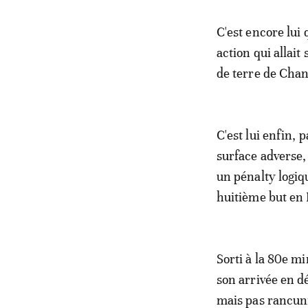
C'est encore lui 
action qui allai
de terre de Chan
C'est lui enfin, 
surface adverse,
un pénalty logi
huitième but en L
Sorti à la 80e mi
son arrivée en d
mais pas rancun