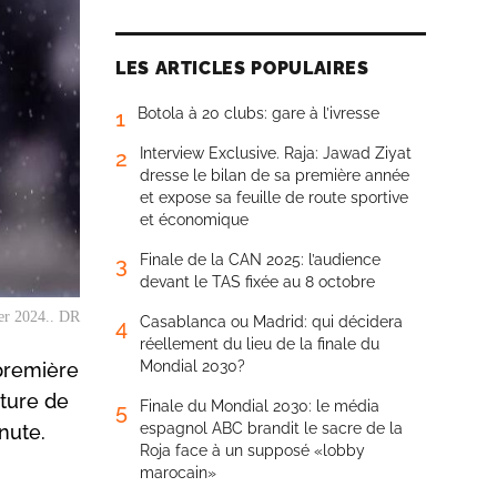
LES ARTICLES POPULAIRES
Botola à 20 clubs: gare à l’ivresse
1
Interview Exclusive. Raja: Jawad Ziyat
2
dresse le bilan de sa première année
et expose sa feuille de route sportive
et économique
Finale de la CAN 2025: l’audience
3
devant le TAS fixée au 8 octobre
ier 2024.. DR
Casablanca ou Madrid: qui décidera
4
réellement du lieu de la finale du
Mondial 2030?
 première
ôture de
Finale du Mondial 2030: le média
5
espagnol ABC brandit le sacre de la
nute.
Roja face à un supposé «lobby
marocain»