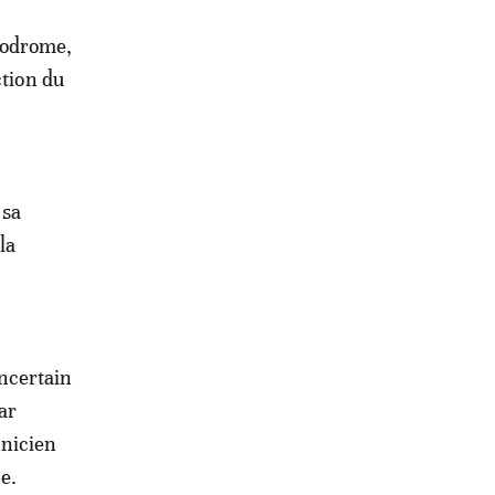
lodrome,
ction du
 sa
la
Incertain
ar
hnicien
e.