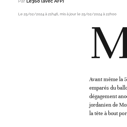
Par
Le360 (avec AFP)
Le 25/02/2024 à 21h46, mis à jour le 25/02/2024 à 22h00
Avant même la 5e
emparés du ballo
dégagement anodi
jordanien de Mont
la tête à bout por