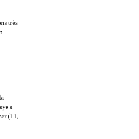
ns très
t
la
iaye a
er (1-1,