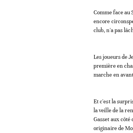
Comme face au S
encore circonspe
club, n'a pas lâc
Les joueurs de J
première en cham
marche en avant
Et c'est la surpr
la veille de la r
Gasset aux côté
originaire de Mo