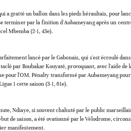
qui a gratté un ballon dans les pieds héraultais, pour lan
t se terminer par la finition d'Aubameyang après un centr
cel Mbemba (2-1, 43e).
parfaitement lancé par le Gabonais, qui s'est écroulé dans
 taclé par Boubakar Kouyaté, provoquant, avec l'aide de 
que pour l'OM. Pénalty transformé par Aubameyang pour
igue 1 cette saison (3-1, 61e).
nute, Ndiaye, si souvent chahuté par le public marseillai
ébut de saison, a été ovationné par le Vélodrome, circon
ier manifestement.