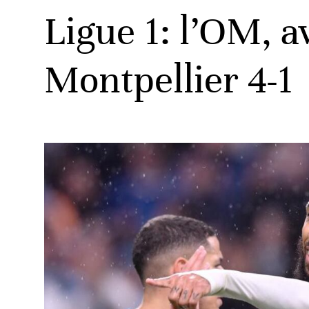
Ligue 1: l’OM, a
Montpellier 4-1
ats