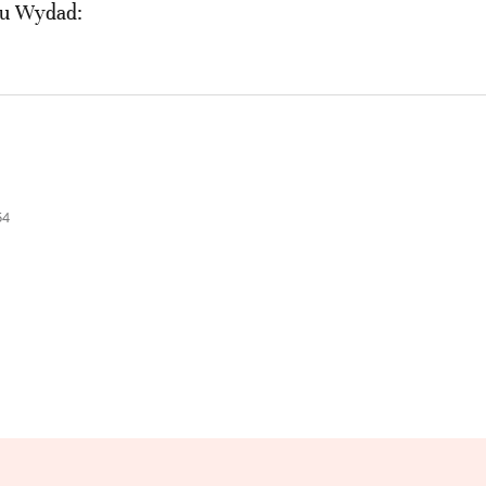
du Wydad:
54