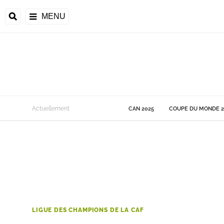
MENU
 Monde
Actuellement
CAN 2025
COUPE DU MONDE 2
ons de la CAF
frique
ons de l'UEFA
LIGUE DES CHAMPIONS DE LA CAF