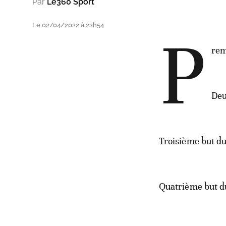
Par
Le360 Sport
Le 02/04/2022 à 22h54
P
rem
Deu
Troisième but d
Quatrième but 