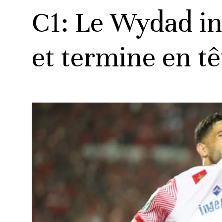
C1: Le Wydad in
et termine en t
ats