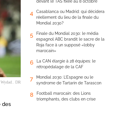
devant le TAS fixée au 8 octobre
Casablanca ou Madrid: qui décidera
4
réellement du lieu de la finale du
Mondial 2030?
Finale du Mondial 2030: le média
5
espagnol ABC brandit le sacre de la
Roja face à un supposé «lobby
marocain»
La CAN élargie à 28 équipes: le
6
rétropédalage de la CAF
Mondial 2030: L’Espagne ou le
7
u Wydad.. DR
syndrome de Tartarin de Tarascon
Football marocain: des Lions
8
triomphants, des clubs en crise
e des