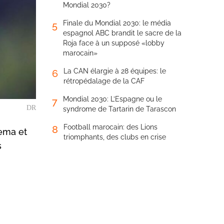
Mondial 2030?
Finale du Mondial 2030: le média
5
espagnol ABC brandit le sacre de la
Roja face à un supposé «lobby
marocain»
La CAN élargie à 28 équipes: le
6
rétropédalage de la CAF
Mondial 2030: L’Espagne ou le
7
DR
syndrome de Tartarin de Tarascon
Football marocain: des Lions
8
zema et
triomphants, des clubs en crise
s