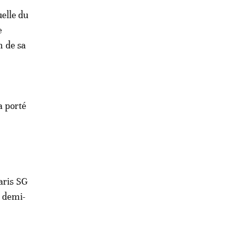
uelle du
e
n de sa
a porté
aris SG
n demi-