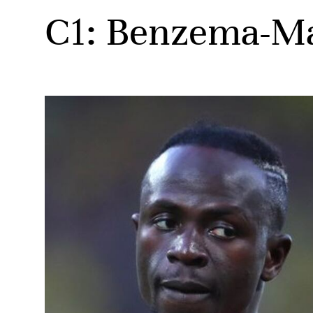
C1: Benzema-Ma
ats