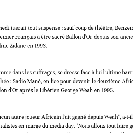
di tuerait tout suspense : sauf coup de théâtre, Benze
remier Français à être sacré Ballon d'Or depuis son anci
dine Zidane en 1998.
mme dans les suffrages, se dresse face à lui l'ultime barr
phée : Sadio Mané, en lice pour devenir le deuxième Afri
lon d'Or après le Libérien George Weah en 1995.
aucun autre joueur Africain l'ait gagné depuis Weah", a-t-i
nalistes en marge du media day. "Nous allons tout faire g