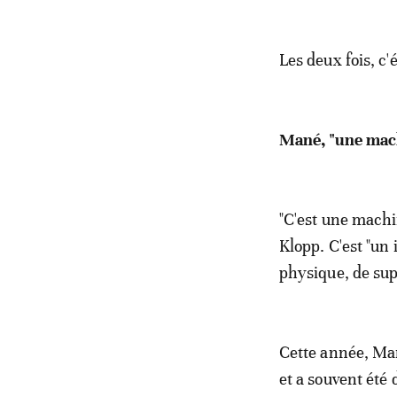
Les deux fois, c
Mané, "une mac
"C'est une mach
Klopp. C'est "un
physique, de supe
Cette année, Man
et a souvent été 