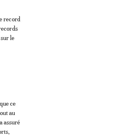
le record
 records
 sur le
 que ce
tout au
 a assuré
rts,