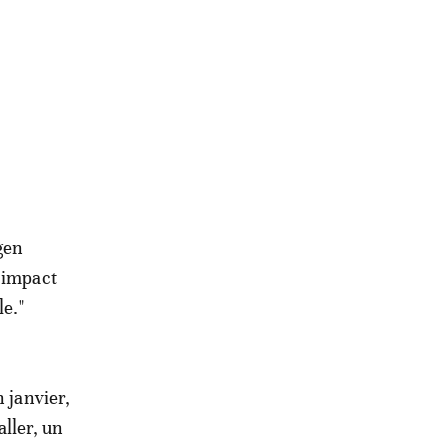
gen
d'impact
le."
 janvier,
aller, un