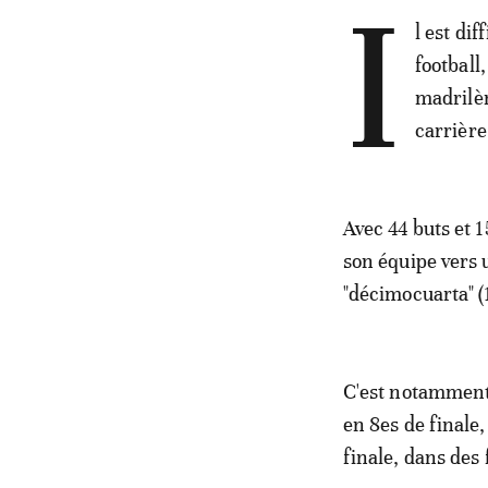
I
l est di
football
madrilèn
carrière
Avec 44 buts et 1
son équipe vers 
"décimocuarta" (
C'est notamment 
en 8es de finale
finale, dans des