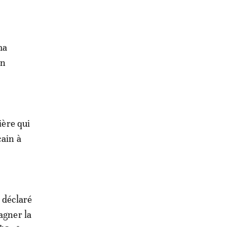
ma
en
ière qui
cain à
l déclaré
agner la