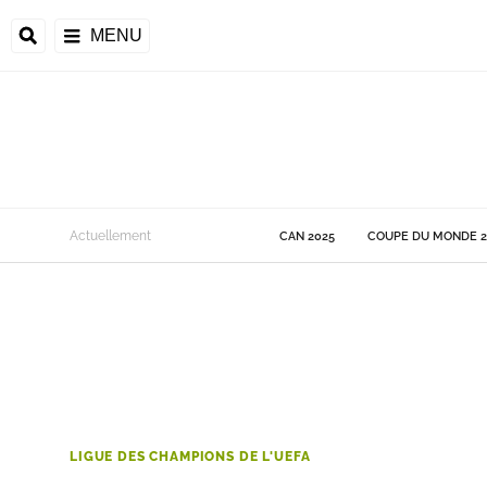
MENU
 Monde
Actuellement
CAN 2025
COUPE DU MONDE 2
ons de la CAF
frique
ons de l'UEFA
LIGUE DES CHAMPIONS DE L'UEFA