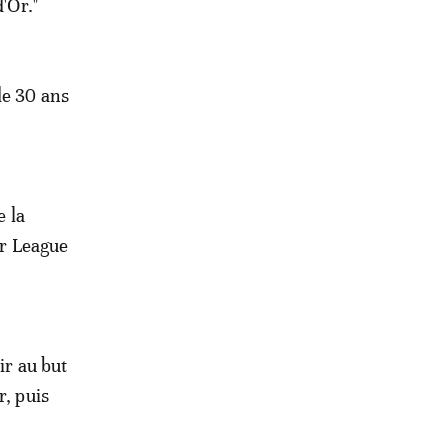
'Or."
de 30 ans
e la
er League
ir au but
r, puis