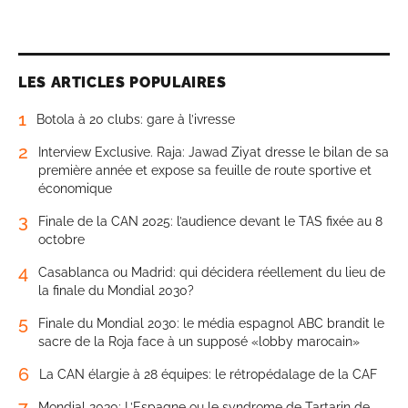
LES ARTICLES POPULAIRES
1
Botola à 20 clubs: gare à l’ivresse
2
Interview Exclusive. Raja: Jawad Ziyat dresse le bilan de sa
première année et expose sa feuille de route sportive et
économique
3
Finale de la CAN 2025: l’audience devant le TAS fixée au 8
octobre
4
Casablanca ou Madrid: qui décidera réellement du lieu de
la finale du Mondial 2030?
5
Finale du Mondial 2030: le média espagnol ABC brandit le
sacre de la Roja face à un supposé «lobby marocain»
6
La CAN élargie à 28 équipes: le rétropédalage de la CAF
7
Mondial 2030: L’Espagne ou le syndrome de Tartarin de