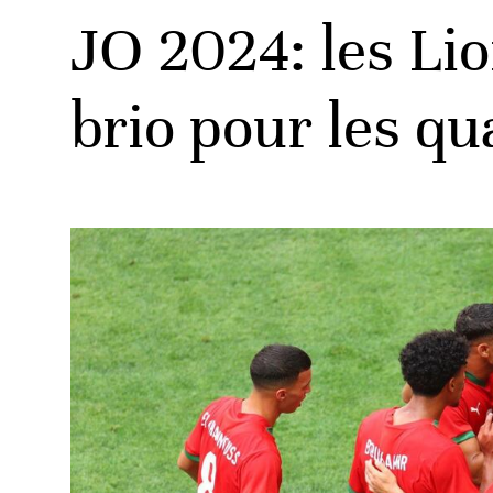
JO 2024: les Lio
brio pour les qu
ats