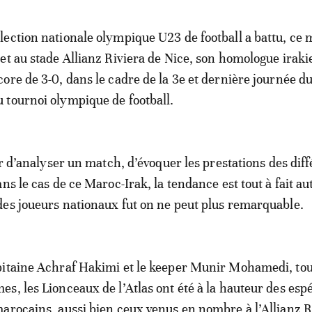
élection nationale olympique U23 de football a battu, ce
llet au stade Allianz Riviera de Nice, son homologue irak
score de 3-0, dans le cadre de la 3e et dernière journée d
u tournoi olympique de football.
ur d’analyser un match, d’évoquer les prestations des dif
ns le cas de ce Maroc-Irak, la tendance est tout à fait au
es joueurs nationaux fut on ne peut plus remarquable.
pitaine Achraf Hakimi et le keeper Munir Mohamedi, to
s, les Lionceaux de l’Atlas ont été à la hauteur des es
arocains, aussi bien ceux venus en nombre à l’Allianz R