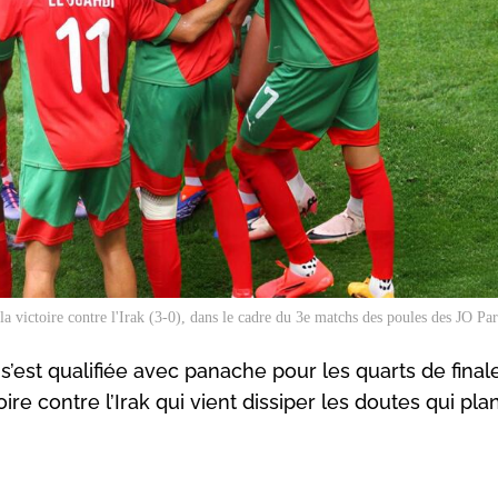
la victoire contre l'Irak (3-0), dans le cadre du 3e matchs des poules des JO Pa
s’est qualifiée avec panache pour les quarts de final
re contre l’Irak qui vient dissiper les doutes qui pla