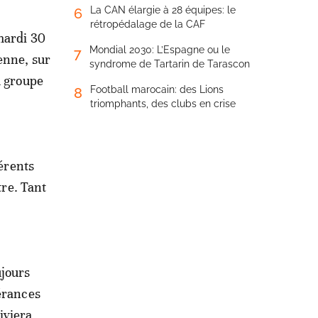
La CAN élargie à 28 équipes: le
6
rétropédalage de la CAF
 mardi 30
Mondial 2030: L’Espagne ou le
7
ienne, sur
syndrome de Tartarin de Tarascon
u groupe
Football marocain: des Lions
8
triomphants, des clubs en crise
férents
tre. Tant
ujours
pérances
iviera