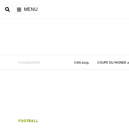
MENU
 Monde
Actuellement
CAN 2025
COUPE DU MONDE 2
ons de la CAF
frique
ons de l'UEFA
FOOTBALL