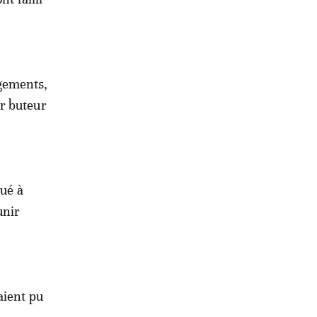
ngements,
r buteur
nué à
unir
aient pu