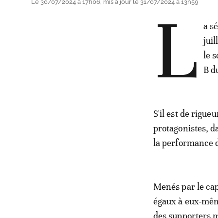
Le 30/07/2024 à 17h06, mis à jour le 31/07/2024 à 13h59
L
a s
jui
le 
B d
S'il est de rigue
protagonistes, da
la performance d
Menés par le ca
égaux à eux-même
des supporters m