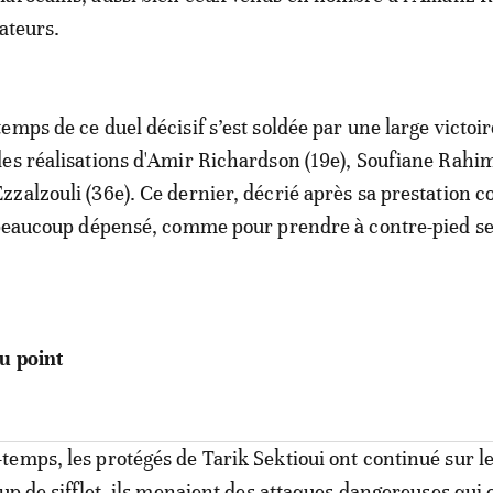
ateurs.
mps de ce duel décisif s’est soldée par une large victoir
es réalisations d'Amir Richardson (19e), Soufiane Rahim
zalzouli (36e). Ce dernier, décrié après sa prestation c
 beaucoup dépensé, comme pour prendre à contre-pied s
u point
emps, les protégés de Tarik Sektioui ont continué sur l
up de sifflet, ils menaient des attaques dangereuses qui on