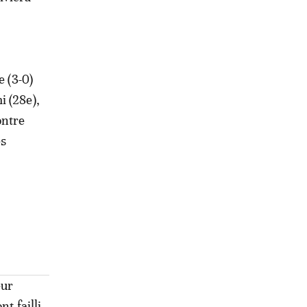
e (3-0)
i (28e),
ontre
es
eur
t failli