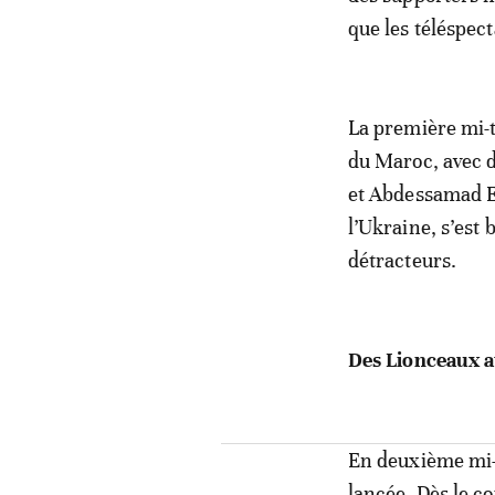
que les téléspect
La première mi-te
du Maroc, avec d
et Abdessamad Ez
l’Ukraine, s’est
détracteurs.
Des Lionceaux a
En deuxième mi-t
lancée. Dès le co