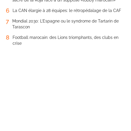
sacre de la Roja face à un supposé «lobby marocain»
6
La CAN élargie à 28 équipes: le rétropédalage de la CAF
7
Mondial 2030: L’Espagne ou le syndrome de Tartarin de
Tarascon
8
Football marocain: des Lions triomphants, des clubs en
crise