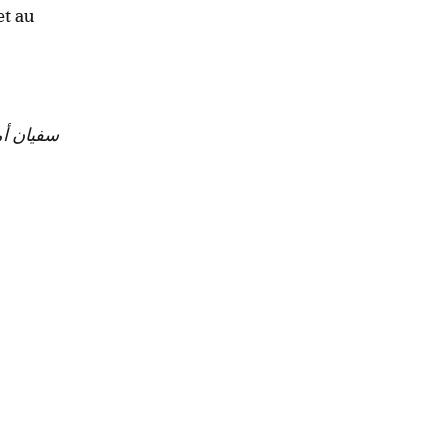
et au
سفيان  ,