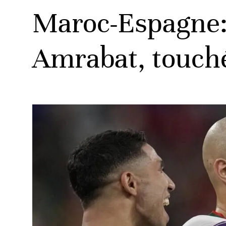
Maroc-Espagne: 
Amrabat, touch
ats