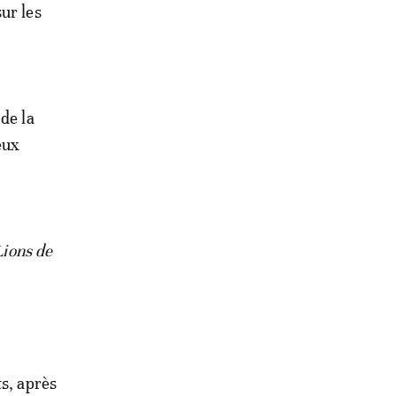
ur les
 de la
eux
Lions de
ts, après