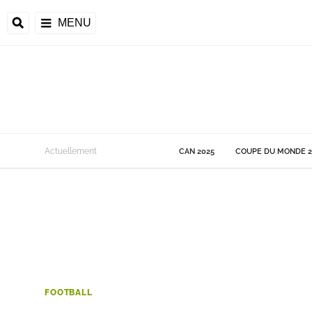
MENU
 Monde
Actuellement
CAN 2025
COUPE DU MONDE 2
ons de la CAF
frique
ons de l'UEFA
FOOTBALL