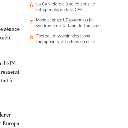
La CAN élargie à 28 équipes: le
6
rétropédalage de la CAF
Mondial 2030: L’Espagne ou le
7
syndrome de Tartarin de Tarascon
re séance
Football marocain: des Lions
8
uiète.
triomphants, des clubs en crise
de beIN
 ressenti
tait à
larer
ue Europa