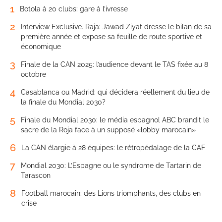
1
Botola à 20 clubs: gare à l’ivresse
2
Interview Exclusive. Raja: Jawad Ziyat dresse le bilan de sa
première année et expose sa feuille de route sportive et
économique
3
Finale de la CAN 2025: l’audience devant le TAS fixée au 8
octobre
4
Casablanca ou Madrid: qui décidera réellement du lieu de
la finale du Mondial 2030?
5
Finale du Mondial 2030: le média espagnol ABC brandit le
sacre de la Roja face à un supposé «lobby marocain»
6
La CAN élargie à 28 équipes: le rétropédalage de la CAF
7
Mondial 2030: L’Espagne ou le syndrome de Tartarin de
Tarascon
8
Football marocain: des Lions triomphants, des clubs en
crise