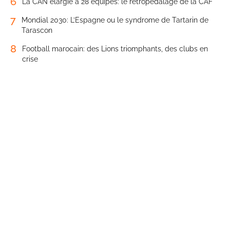
6
La CAN élargie à 28 équipes: le rétropédalage de la CAF
7
Mondial 2030: L’Espagne ou le syndrome de Tartarin de
Tarascon
8
Football marocain: des Lions triomphants, des clubs en
crise