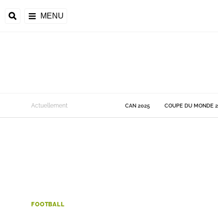
MENU
 Monde
Actuellement
CAN 2025
COUPE DU MONDE 2
ons de la CAF
frique
ons de l'UEFA
FOOTBALL