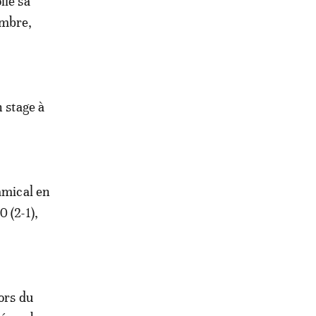
ilé sa
embre,
n stage à
amical en
 (2-1),
ors du