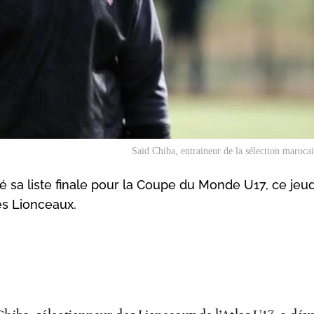
Saïd Chiba, entraineur de la sélection maroc
é sa liste finale pour la Coupe du Monde U17, ce jeud
es Lionceaux.