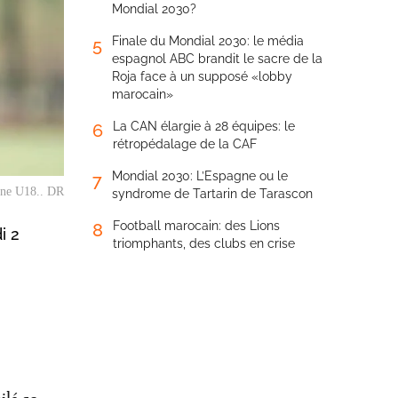
Mondial 2030?
Finale du Mondial 2030: le média
5
espagnol ABC brandit le sacre de la
Roja face à un supposé «lobby
marocain»
La CAN élargie à 28 équipes: le
6
rétropédalage de la CAF
Mondial 2030: L’Espagne ou le
7
aine U18.. DR
syndrome de Tartarin de Tarascon
Football marocain: des Lions
8
i 2
triomphants, des clubs en crise