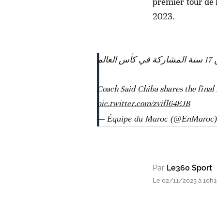
premier tour de
2023.
لم
pic.twitter.com/zvifl64EJB
— Équipe du Maroc (@EnMaroc
Par
Le360 Sport
Le 02/11/2023 à 10h