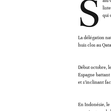
S
aid 
list
qui 
La délégation na
huis clos au Qata
Début octobre, l
Espagne battant 
et s’inclinant fa
En Indonésie, le