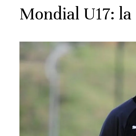
Mondial U17: la 
ats