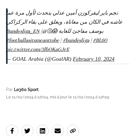
نجم باير ليفركوزن أمين عدلي يتحدث لأول مرة عما
عاشه في الكان من معاناة، ويعلق على بقاء الركراكي
|
@Bundesliga_EN
بوصف مفاجئ للغاية 😱🤔
#footballasitsmeanttobe
|
#bundesliga
|
#BL60
pic.twitter.com/3lbOKaGJrE
— GOAL Arabia (@GoalAR)
February 10, 2024
Par
Le360 Sport
Le 11/02/2024 à 12h24, mis à jour le 11/02/2024 à 12h29