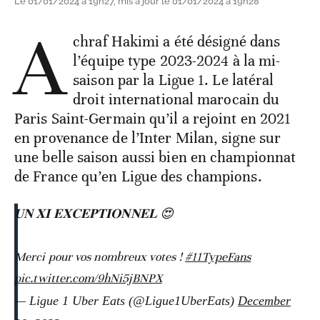
Le 01/01/2024 à 19h27, mis à jour le 01/01/2024 à 19h28
A
chraf Hakimi a été désigné dans
l’équipe type 2023-2024 à la mi-
saison par la Ligue 1. Le latéral
droit international marocain du
Paris Saint-Germain qu’il a rejoint en 2021
en provenance de l’Inter Milan, signe sur
une belle saison aussi bien en championnat
de France qu’en Ligue des champions.
𝐔𝐍 𝐗𝐈 𝐄𝐗𝐂𝐄𝐏𝐓𝐈𝐎𝐍𝐍𝐄𝐋 😍
Merci pour vos nombreux votes !
#11TypeFans
pic.twitter.com/9hNi5jBNPX
— Ligue 1 Uber Eats (@Ligue1UberEats)
December