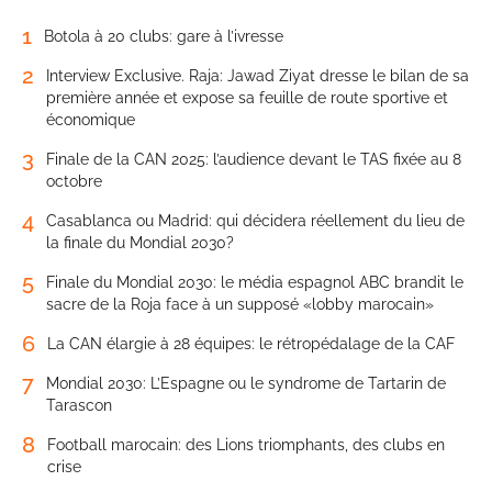
1
Botola à 20 clubs: gare à l’ivresse
2
Interview Exclusive. Raja: Jawad Ziyat dresse le bilan de sa
première année et expose sa feuille de route sportive et
économique
3
Finale de la CAN 2025: l’audience devant le TAS fixée au 8
octobre
4
Casablanca ou Madrid: qui décidera réellement du lieu de
la finale du Mondial 2030?
5
Finale du Mondial 2030: le média espagnol ABC brandit le
sacre de la Roja face à un supposé «lobby marocain»
6
La CAN élargie à 28 équipes: le rétropédalage de la CAF
7
Mondial 2030: L’Espagne ou le syndrome de Tartarin de
Tarascon
8
Football marocain: des Lions triomphants, des clubs en
crise