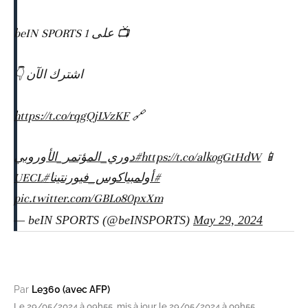
📺 على 1 beIN SPORTS
اشترك الآن 👇
https://t.co/rqgQjLVzKF
🔗
#دوري_المؤتمر_الأوروبي
https://t.co/alkogGtHdW
📱
#UECL
#أولمبياكوس_فيورنتينا
pic.twitter.com/GBLo80pxXm
— beIN SPORTS (@beINSPORTS)
May 29, 2024
Par
Le360 (avec AFP)
Le 29/05/2024 à 09h55, mis à jour le 29/05/2024 à 09h55