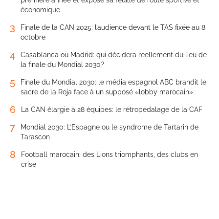
première année et expose sa feuille de route sportive et
économique
3
Finale de la CAN 2025: l’audience devant le TAS fixée au 8
octobre
4
Casablanca ou Madrid: qui décidera réellement du lieu de
la finale du Mondial 2030?
5
Finale du Mondial 2030: le média espagnol ABC brandit le
sacre de la Roja face à un supposé «lobby marocain»
6
La CAN élargie à 28 équipes: le rétropédalage de la CAF
7
Mondial 2030: L’Espagne ou le syndrome de Tartarin de
Tarascon
8
Football marocain: des Lions triomphants, des clubs en
crise