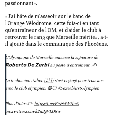
passionnant».
«J'ai hâte de m'asseoir sur le banc de
l'Orange Vélodrome, cette fois-ci en tant
qu'entraîneur de l'OM, et d'aider le club à
retrouver le rang que Marseille mérite», a-t-
il ajouté dans le communiqué des Phocéens.
L’Olympique de Marseille annonce la signature de
𝗥𝗼𝗯𝗲𝗿𝘁𝗼 𝗗𝗲 𝗭𝗲𝗿𝗯𝗶 au poste d’entraîneur. ✍️
Le technicien italien 🇮🇹 s’est engagé pour trois ans
avec le club olympien. 🔵⚪️
#DeZerbiEstOlympien
Plus d’infos 👉
https://t.co/EtsN4W7bc0
pic.twitter.com/k2uBgVLO8w