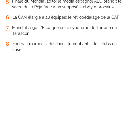
5
Finale du Mondial 2030: le média espagnol ABC brandit le
sacre de la Roja face à un supposé «lobby marocain»
6
La CAN élargie à 28 équipes: le rétropédalage de la CAF
7
Mondial 2030: L’Espagne ou le syndrome de Tartarin de
Tarascon
8
Football marocain: des Lions triomphants, des clubs en
crise