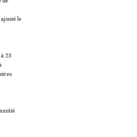
e de
ajouté le
 à 23
à
oires
 amitié