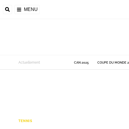
MENU
 Monde
Actuellement
CAN 2025
COUPE DU MONDE 2
ons de la CAF
frique
ons de l'UEFA
TENNIS