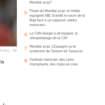
Mondial 2030?
Finale du Mondial 2030: le média
5
espagnol ABC brandit le sacre de la
Roja face à un supposé «lobby
marocain»
La CAN élargie à 28 équipes: le
6
rétropédalage de la CAF
Mondial 2030: L’Espagne ou le
7
 Federer.. DR
syndrome de Tartarin de Tarascon
Football marocain: des Lions
8
 la
triomphants, des clubs en crise