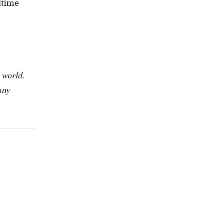
ltime
 world.
any