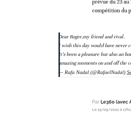
prévue du 23 au 
compétition du p
Dear Roger,my friend and rival.
I wish this day would have never c
It’s been a pleasure but also an ho
amazing moments on and off the co
— Rafa Nadal (@RafaelNadal)
S
Par
Le360 (avec 
Le 15/09/2022 à 17h1