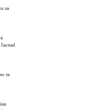
ns sa
 à
 l'actuel
ec ta
tion