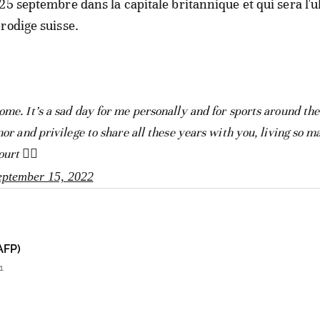
25 septembre dans la capitale britannique et qui sera l'u
rodige suisse.
ome. It’s a sad day for me personally and for sports around the
nor and privilege to share all these years with you, living so m
urt 👇🏻
eptember 15, 2022
AFP)
1