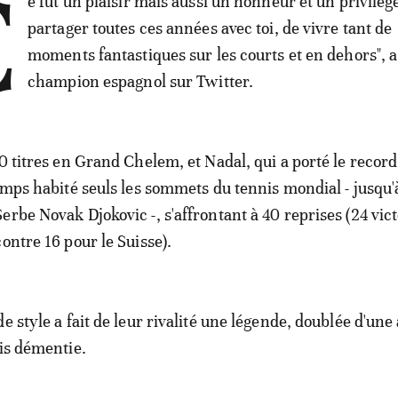
C
e fut un plaisir mais aussi un honneur et un privilèg
partager toutes ces années avec toi, de vivre tant de
moments fantastiques sur les courts et en dehors", a 
champion espagnol sur Twitter.
0 titres en Grand Chelem, et Nadal, qui a porté le record
temps habité seuls les sommets du tennis mondial - jusqu'
erbe Novak Djokovic -, s'affrontant à 40 reprises (24 vict
ontre 16 pour le Suisse).
e style a fait de leur rivalité une légende, doublée d'une
ais démentie.