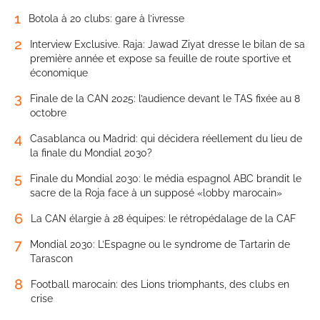
1
Botola à 20 clubs: gare à l’ivresse
2
Interview Exclusive. Raja: Jawad Ziyat dresse le bilan de sa
première année et expose sa feuille de route sportive et
économique
3
Finale de la CAN 2025: l’audience devant le TAS fixée au 8
octobre
4
Casablanca ou Madrid: qui décidera réellement du lieu de
la finale du Mondial 2030?
5
Finale du Mondial 2030: le média espagnol ABC brandit le
sacre de la Roja face à un supposé «lobby marocain»
6
La CAN élargie à 28 équipes: le rétropédalage de la CAF
7
Mondial 2030: L’Espagne ou le syndrome de Tartarin de
Tarascon
8
Football marocain: des Lions triomphants, des clubs en
crise