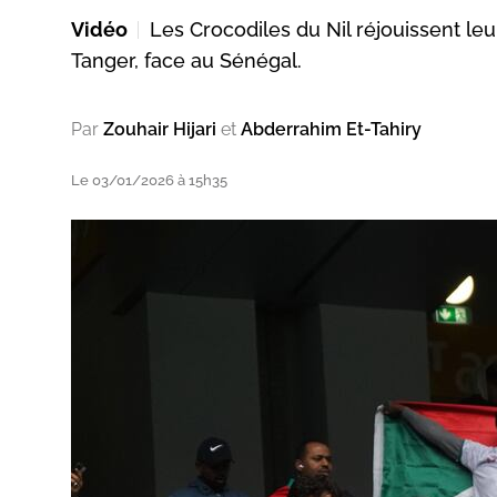
Vidéo
Les Crocodiles du Nil réjouissent leu
Tanger, face au Sénégal.
Par
Zouhair Hijari
et
Abderrahim Et-Tahiry
ats
Le 03/01/2026 à 15h35