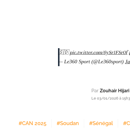
pic.twitter.com/6ySr1FSr0f
ح
— Le360 Sport (@Le360sport)
Ja
Par
Zouhair Hijari
Le 03/01/2026 à 15h
#
CAN 2025
#
Soudan
#
Sénégal
#
C