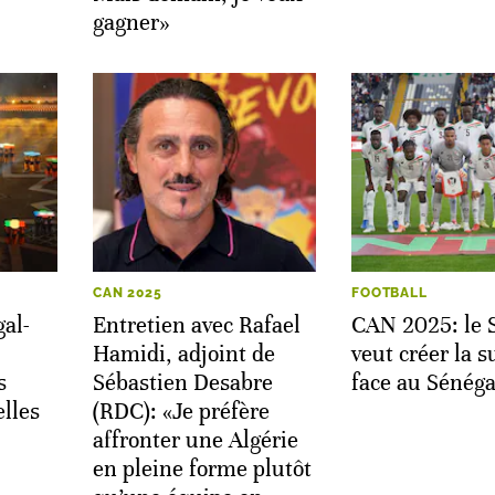
gagner»
CAN 2025
FOOTBALL
al-
Entretien avec Rafael
CAN 2025: le 
Hamidi, adjoint de
veut créer la s
s
Sébastien Desabre
face au Sénéga
elles
(RDC): «Je préfère
affronter une Algérie
en pleine forme plutôt