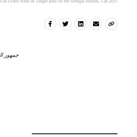
s au Grand Stade de Tanger pour les 8es Sénégal-Soudan, Can 2025
جمه 🇸🇩