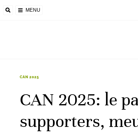
MENU
 Monde
ons de la CAF
frique
CAN 2025
CAN 2025: le pa
ons de l'UEFA
supporters, meu