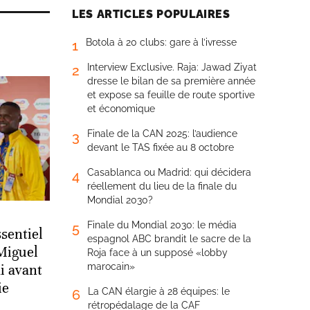
LES ARTICLES POPULAIRES
Botola à 20 clubs: gare à l’ivresse
1
Interview Exclusive. Raja: Jawad Ziyat
2
dresse le bilan de sa première année
et expose sa feuille de route sportive
et économique
Finale de la CAN 2025: l’audience
3
devant le TAS fixée au 8 octobre
Casablanca ou Madrid: qui décidera
4
réellement du lieu de la finale du
Mondial 2030?
Finale du Mondial 2030: le média
5
sentiel
espagnol ABC brandit le sacre de la
 Miguel
Roja face à un supposé «lobby
marocain»
i avant
ie
La CAN élargie à 28 équipes: le
6
rétropédalage de la CAF