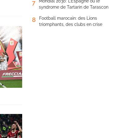
Mondial 2030: L’Espagne ou le
7
syndrome de Tartarin de Tarascon
Football marocain: des Lions
8
triomphants, des clubs en crise