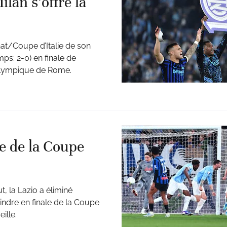
ilan s’offre la
nat/Coupe d’Italie de son
mps: 2-0) en finale de
 olympique de Rome.
le de la Coupe
, la Lazio a éliminé
oindre en finale de la Coupe
ille.