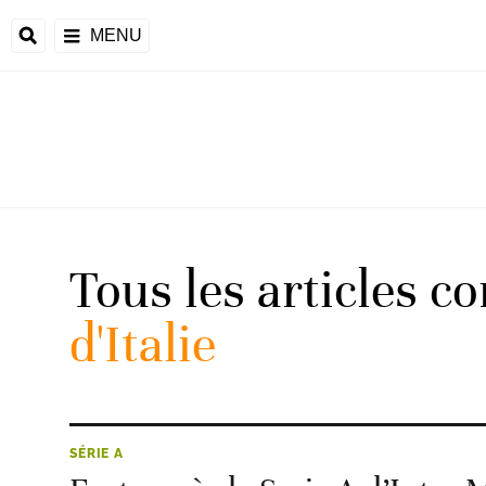
MENU
 Monde
ons de la CAF
frique
Tous les articles c
d'Italie
ons de l'UEFA
SÉRIE A