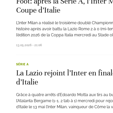
Foot: après la Serie A, l’Inter M
Coupe d’Italie
L’Inter Milan a réalisé le troisième doublé Champion
histoire après avoir battu la Lazio Rome 2 à 0 (mi-te
ats
l’édition 2026 de la Coppa Italia mercredi au Stade
13.05.2026 - 21:06
SÉRIE A
La Lazio rejoint l’Inter en fina
d’Italie
Grâce à quatre arrêts d’Edoardo Motta aux tirs au but
l’Atalanta Bergame (1-1, 2 tab à 1) mercredi pour rej
d’Italie le 13 mai l’Inter Milan, vainqueur de Côme la ve