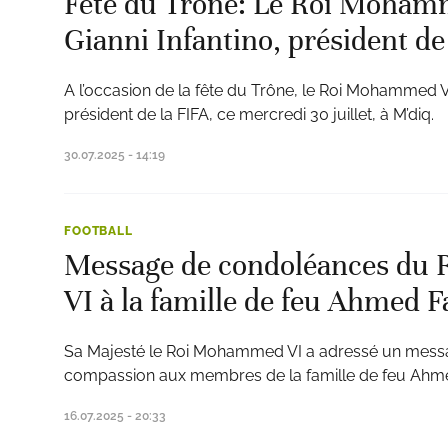
Fête du Trône: Le Roi Mohamm
Gianni Infantino, président de
A l’occasion de la fête du Trône, le Roi Mohammed VI
président de la FIFA, ce mercredi 30 juillet, à M’diq.
ats
30.07.2025 - 14:19
FOOTBALL
Message de condoléances du
VI à la famille de feu Ahmed F
Sa Majesté le Roi Mohammed VI a adressé un mess
compassion aux membres de la famille de feu Ahme
16.07.2025 - 20:33