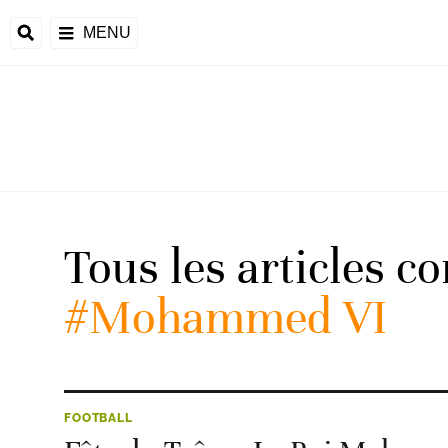
MENU
 Monde
ons de la CAF
frique
Tous les articles c
#Mohammed VI
ons de l'UEFA
FOOTBALL