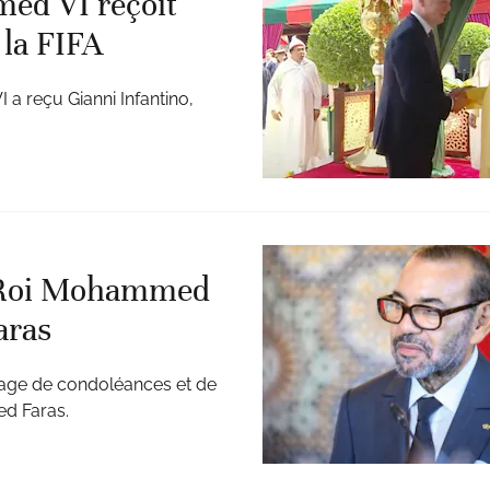
ed VI reçoit
 la FIFA
 a reçu Gianni Infantino,
 Roi Mohammed
aras
age de condoléances et de
d Faras.