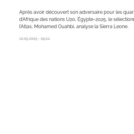
Après avoir découvert son adversaire pour les quart
d’Afrique des nations U20, Égypte-2025, le sélectio
l’Atlas, Mohamed Ouahbi, analyse la Sierra Leone.
10.05.2025 - 09:22
ats