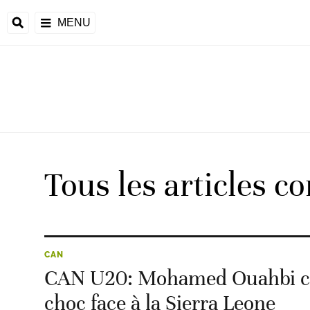
MENU
 Monde
ons de la CAF
frique
Tous les articles c
ons de l'UEFA
CAN
CAN U20: Mohamed Ouahbi con
choc face à la Sierra Leone