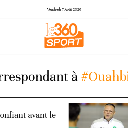
Vendredi
7
Août
2026
orrespondant à
#Ouahb
fiant avant le