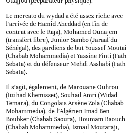
Ouajjou (préparateur physique).
Le mercato du wydad a été assez riche avec
l’arrivée de Hamid Aheddad (en fin de
contrat avec le Raja), Mohamed Ounajem
(transfert libre), Junior Sambo (Jaraaf du
Sénégal), des gardiens de but Youssef Moutai
(Chabab Mohammedia) et Yassine Finti (Fath
Sebata) et du défenseur Mehdi Asshabi (Fath
Sebata).
Il s’agit, également, de Marouane Ouhrou
(Ittihad Khemisset), Souhail Amri (Widad
Temara), du Congolais Arsène Zola (Chabab
Mohammedia), de l’Algérien Imad Ben
Boubker (Chabab Saoura), Houmam Baouch
(Chabab Mohammedia), Ismail Moutaraji,